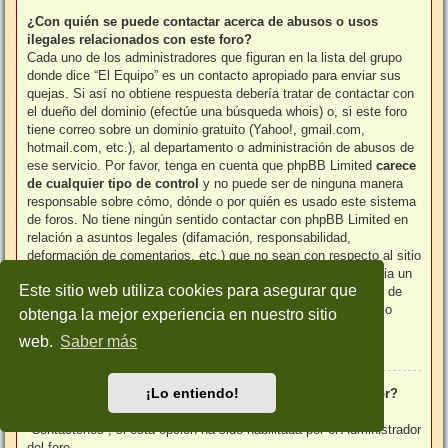
¿Con quién se puede contactar acerca de abusos o usos
ilegales relacionados con este foro?
Cada uno de los administradores que figuran en la lista del grupo
donde dice “El Equipo” es un contacto apropiado para enviar sus
quejas. Si así no obtiene respuesta debería tratar de contactar con
el dueño del dominio (efectúe una
búsqueda whois
) o, si este foro
tiene correo sobre un dominio gratuito (Yahoo!, gmail.com,
hotmail.com, etc.), al departamento o administración de abusos de
ese servicio. Por favor, tenga en cuenta que phpBB Limited
carece
de cualquier tipo de control
y no puede ser de ninguna manera
responsable sobre cómo, dónde o por quién es usado este sistema
de foros. No tiene ningún sentido contactar con phpBB Limited en
relación a asuntos legales (difamación, responsabilidad,
deformación de comentarios, etc.) que no sean con respecto al sitio
phpbb.com o la discreción misma del software phpBB. Si envia un
Este sitio web utiliza cookies para asegurar que
correo a phpBB Limited
respecto del uso de terceras partes
de
este software esté dispuesto a recibir una respuesta cortante o
obtenga la mejor experiencia en nuestro sitio
directamente no recibir respuesta.
web.
Saber más
Arriba
¡Lo entiendo!
¿Cómo puedo ponerme en contacto con un Administrador?
Todos los usuarios del foro pueden usar el formulario
“Contáctenos”, si está opción ha sido habilitada por el Administrador
del foro.