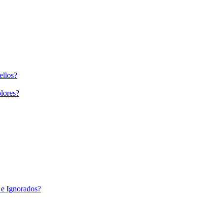
ellos?
lores?
 e Ignorados?