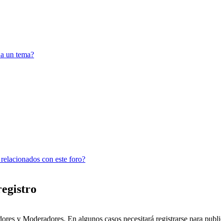
 a un tema?
 relacionados con este foro?
registro
dores y Moderadores. En algunos casos necesitará registrarse para public