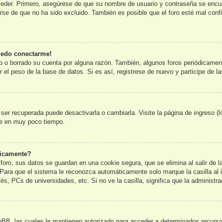
ceder. Primero, asegúrese de que su nombre de usuario y contraseña se encue
e de que no ha sido excluido. También es posible que el foro esté mal config
.
uedo conectarme!
o o borrado su cuenta por alguna razón. También, algunos foros periódicame
 el peso de la base de datos. Si es así, registrese de nuevo y participe de l
er recuperada puede desactivarla o cambiarla. Visite la página de ingreso (l
te en muy poco tiempo.
ticamente?
foro, sus datos se guardan en una cookie segura, que se elimina al salir de l
Para que el sistema le reconozca automáticamente solo marque la casilla al 
és, PCs de universidades, etc. Si no ve la casilla, significa que la administra
pBB, las cuales le mantienen autorizado para acceder a determinados recursos