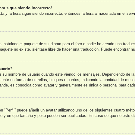
ora sigue siendo incorrecto!
cta y la hora sigue siendo incorrecta, entonces la hora almacenada en el ser
 instalado el paquete de su idioma para el foro o nadie ha creado una traduc
l paquete no existe, siéntase libre de hacer una traducción. Puede encontrar m
suario?
u nombre de usuario cuando esté viendo los mensajes. Dependiendo de la plan
lmente en forma de estrellas, bloques o puntos, indicando la cantidad de mens
nde, es conocida como avatar y generalmente es única o personal para cada
n “Perfil” puede añadir un avatar utilizando uno de los siguientes cuatro mét
 no y en que tamaño y peso pueden ser publicadas. En caso de que no este di