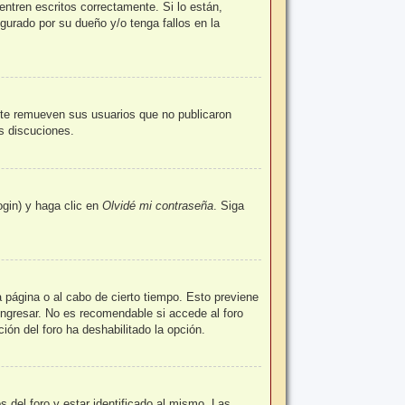
ntren escritos correctamente. Si lo están,
urado por su dueño y/o tenga fallos en la
nte remueven sus usuarios que no publicaron
as discuciones.
ogin) y haga clic en
Olvidé mi contraseña
. Siga
a página o al cabo de cierto tiempo. Esto previene
ingresar. No es recomendable si accede al foro
ción del foro ha deshabilitado la opción.
 del foro y estar identificado al mismo. Las