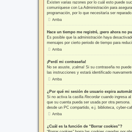
Existen varias razones por lo cuál esto puede su
comuníquese con La Administración para asegurars
programación, por lo que necesitaría ser reparado
Arriba
Hace un tiempo me registré, ¡pero ahora no p
Es posible que la administración haya desactivad
mensajes por cierto periodo de tiempo para reducir
Arriba
¡Perdí mi contraseña!
No se asuste, ¡calma! Si su contraseña no puede s
las instrucciones y estará identificado nuevamen
Arriba
¿Por qué mi sesión de usuario expira automá
Si no activa la casilla
Recordar
cuando ingresa al 
que su cuenta pueda ser usada por otra persona. 
desde un PC compartido, e.j. biblioteca, cyber-caf
Arriba
¿Cuál es la función de “Borrar cookies”?
“Borrar cookies” borra las cookies creadas por ph