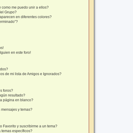
y como me puedo unir a ellos?
del Grupo?
aparecen en diferentes colores?
terminado”?
os!
lguien en este foro!
ados?
os de mi lista de Amigos e Ignorados?
s foros?
ngún resultado?
a página en blanco?
s mensajes y temas?
mo Favorito y suscribirme a un tema?
a temas específicos?