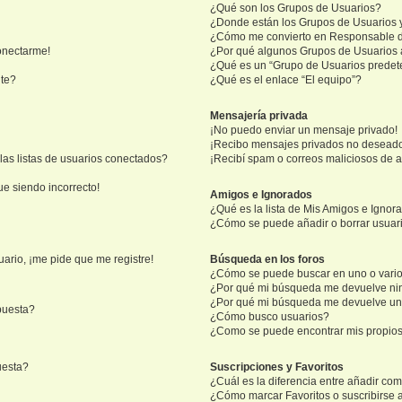
¿Qué son los Grupos de Usuarios?
¿Donde están los Grupos de Usuarios 
¿Cómo me convierto en Responsable 
onectarme!
¿Por qué algunos Grupos de Usuarios 
¿Qué es un “Grupo de Usuarios prede
nte?
¿Qué es el enlace “El equipo”?
Mensajería privada
¡No puedo enviar un mensaje privado!
¡Recibo mensajes privados no desead
as listas de usuarios conectados?
¡Recibí spam o correos maliciosos de a
ue siendo incorrecto!
Amigos e Ignorados
¿Qué es la lista de Mis Amigos e Ignor
¿Cómo se puede añadir o borrar usuari
ario, ¡me pide que me registre!
Búsqueda en los foros
¿Cómo se puede buscar en uno o vario
¿Por qué mi búsqueda me devuelve ni
¿Por qué mi búsqueda me devuelve un
puesta?
¿Cómo busco usuarios?
¿Como se puede encontrar mis propio
uesta?
Suscripciones y Favoritos
¿Cuál es la diferencia entre añadir co
¿Cómo marcar Favoritos o suscribirse 