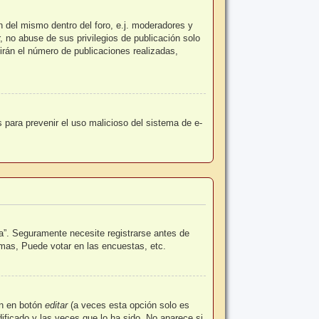
n del mismo dentro del foro, e.j. moderadores y
 no abuse de sus privilegios de publicación solo
irán el número de publicaciones realizadas,
es para prevenir el uso malicioso del sistema de e-
a”. Seguramente necesite registrarse antes de
emas, Puede votar en las encuestas, etc.
en en botón
editar
(a veces esta opción solo es
ificado y las veces que lo ha sido. No aparece si