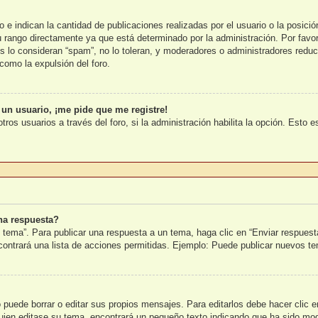
e indican la cantidad de publicaciones realizadas por el usuario o la posició
rango directamente ya que está determinado por la administración. Por favor,
s lo consideran “spam”, no lo toleran, y moderadores o administradores reduc
como la expulsión del foro.
 un usuario, ¡me pide que me registre!
tros usuarios a través del foro, si la administración habilita la opción. Esto 
na respuesta?
 tema”. Para publicar una respuesta a un tema, haga clic en “Enviar respuest
ncontrará una lista de acciones permitidas. Ejemplo: Puede publicar nuevos t
puede borrar o editar sus propios mensajes. Para editarlos debe hacer clic 
lguien editase su tema, encontrará un pequeño texto indicando que ha sido mod