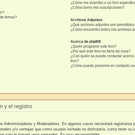
¿Cómo me suscribo a un foro específic
¿Cómo borro mis suscripciones?
or?
n de temas?
Archivos Adjuntos
¿Qué archivos adjuntos son permitidos 
¿Cómo encuentro todos mis archivos a
Acerca de phpBB
¿Quién programó este foro?
¿Por qué este foro no tiene tal cosa?
¿Con quién se puede contactar acerca 
foro?
¿Cómo puedo ponerme en contacto con
 y el registro
 los Administradores y Moderadores. En algunos casos necesitará registrarse 
ionales y/o ventajas que como usuario invitado no disfrutaría, como tener su
. Tan solo le tomará unos segundos. Es muy recomendable.