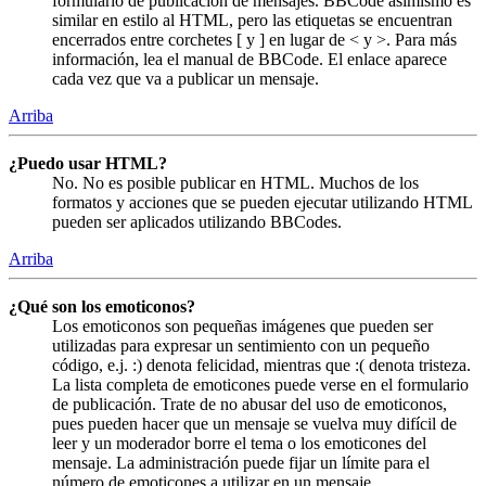
formulario de publicación de mensajes. BBCode asimismo es
similar en estilo al HTML, pero las etiquetas se encuentran
encerrados entre corchetes [ y ] en lugar de < y >. Para más
información, lea el manual de BBCode. El enlace aparece
cada vez que va a publicar un mensaje.
Arriba
¿Puedo usar HTML?
No. No es posible publicar en HTML. Muchos de los
formatos y acciones que se pueden ejecutar utilizando HTML
pueden ser aplicados utilizando BBCodes.
Arriba
¿Qué son los emoticonos?
Los emoticonos son pequeñas imágenes que pueden ser
utilizadas para expresar un sentimiento con un pequeño
código, e.j. :) denota felicidad, mientras que :( denota tristeza.
La lista completa de emoticones puede verse en el formulario
de publicación. Trate de no abusar del uso de emoticonos,
pues pueden hacer que un mensaje se vuelva muy difícil de
leer y un moderador borre el tema o los emoticones del
mensaje. La administración puede fijar un límite para el
número de emoticones a utilizar en un mensaje.