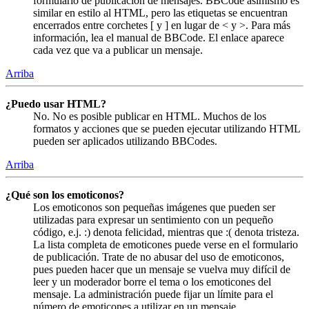
formulario de publicación de mensajes. BBCode asimismo es
similar en estilo al HTML, pero las etiquetas se encuentran
encerrados entre corchetes [ y ] en lugar de < y >. Para más
información, lea el manual de BBCode. El enlace aparece
cada vez que va a publicar un mensaje.
Arriba
¿Puedo usar HTML?
No. No es posible publicar en HTML. Muchos de los
formatos y acciones que se pueden ejecutar utilizando HTML
pueden ser aplicados utilizando BBCodes.
Arriba
¿Qué son los emoticonos?
Los emoticonos son pequeñas imágenes que pueden ser
utilizadas para expresar un sentimiento con un pequeño
código, e.j. :) denota felicidad, mientras que :( denota tristeza.
La lista completa de emoticones puede verse en el formulario
de publicación. Trate de no abusar del uso de emoticonos,
pues pueden hacer que un mensaje se vuelva muy difícil de
leer y un moderador borre el tema o los emoticones del
mensaje. La administración puede fijar un límite para el
número de emoticones a utilizar en un mensaje.