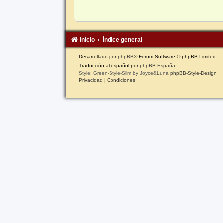
Inicio
Índice general
Desarrollado por
phpBB
® Forum Software © phpBB Limited
Traducción al español por
phpBB España
Style: Green-Style-Slim by Joyce&Luna
phpBB-Style-Design
Privacidad
|
Condiciones