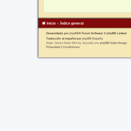
Inicio
Índice general
Desarrollado por
phpBB
® Forum Software © phpBB Limited
Traducción al español por
phpBB España
Style: Green-Style-Slim by Joyce&Luna
phpBB-Style-Design
Privacidad
|
Condiciones