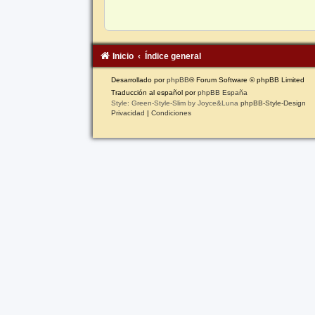
Inicio
Índice general
Desarrollado por
phpBB
® Forum Software © phpBB Limited
Traducción al español por
phpBB España
Style: Green-Style-Slim by Joyce&Luna
phpBB-Style-Design
Privacidad
|
Condiciones