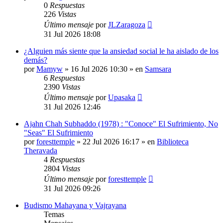
0
Respuestas
226
Vistas
Último mensaje
por
JLZaragoza
31 Jul 2026 18:08
¿Alguien más siente que la ansiedad social le ha aislado de los
demás?
por
Mamyw
» 16 Jul 2026 10:30 » en
Samsara
6
Respuestas
2390
Vistas
Último mensaje
por
Upasaka
31 Jul 2026 12:46
Ajahn Chah Subhaddo (1978) : "Conoce" El Sufrimiento, No
"Seas" El Sufrimiento
por
foresttemple
» 22 Jul 2026 16:17 » en
Biblioteca
Theravada
4
Respuestas
2804
Vistas
Último mensaje
por
foresttemple
31 Jul 2026 09:26
Budismo Mahayana y Vajrayana
Temas