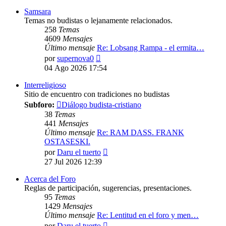
mensaje
Samsara
Temas no budistas o lejanamente relacionados.
258
Temas
4609
Mensajes
Último mensaje
Re: Lobsang Rampa - el ermita…
Ver
por
supernova0
último
04 Ago 2026 17:54
mensaje
Interreligioso
Sitio de encuentro con tradiciones no budistas
Subforo:
Diálogo budista-cristiano
38
Temas
441
Mensajes
Último mensaje
Re: RAM DASS. FRANK
OSTASESKI.
Ver
por
Daru el tuerto
último
27 Jul 2026 12:39
mensaje
Acerca del Foro
Reglas de participación, sugerencias, presentaciones.
95
Temas
1429
Mensajes
Último mensaje
Re: Lentitud en el foro y men…
Ver
por
Daru el tuerto