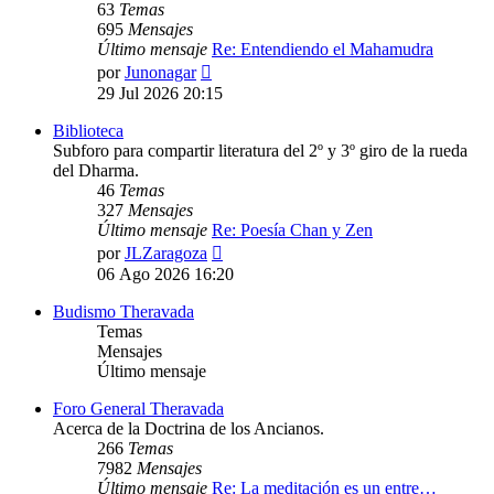
63
Temas
695
Mensajes
Último mensaje
Re: Entendiendo el Mahamudra
Ver
por
Junonagar
último
29 Jul 2026 20:15
mensaje
Biblioteca
Subforo para compartir literatura del 2º y 3º giro de la rueda
del Dharma.
46
Temas
327
Mensajes
Último mensaje
Re: Poesía Chan y Zen
Ver
por
JLZaragoza
último
06 Ago 2026 16:20
mensaje
Budismo Theravada
Temas
Mensajes
Último mensaje
Foro General Theravada
Acerca de la Doctrina de los Ancianos.
266
Temas
7982
Mensajes
Último mensaje
Re: La meditación es un entre…