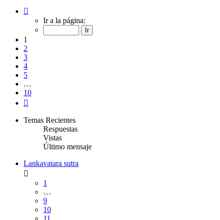
Página
1
Ir a la página:
de
10
1
2
3
4
5
…
10
Siguiente
Temas Recientes
Respuestas
Vistas
Último mensaje
Lankavatara sutra
1
…
9
10
11