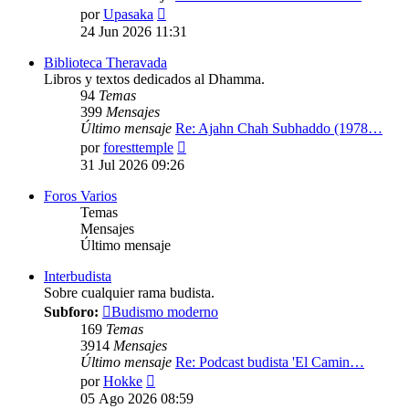
Ver
por
Upasaka
último
24 Jun 2026 11:31
mensaje
Biblioteca Theravada
Libros y textos dedicados al Dhamma.
94
Temas
399
Mensajes
Último mensaje
Re: Ajahn Chah Subhaddo (1978…
Ver
por
foresttemple
último
31 Jul 2026 09:26
mensaje
Foros Varios
Temas
Mensajes
Último mensaje
Interbudista
Sobre cualquier rama budista.
Subforo:
Budismo moderno
169
Temas
3914
Mensajes
Último mensaje
Re: Podcast budista 'El Camin…
Ver
por
Hokke
último
05 Ago 2026 08:59