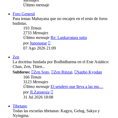
Mensajes
Último mensaje
Foro General
Para temas Mahayana que no encajen en el resto de foros
budistas.
193
Temas
2733
Mensajes
Último mensaje
Re: Lankavatara sutra
Ver
por
Junonagar
último
07 Ago 2026 21:09
mensaje
Zen
La doctrina fundada por Bodhidharma en el Este Asiático:
Chan, Zen, Thien...
Subforos:
Zen Soto
,
Zen Rinzai
,
Sanbo Kyodan
166
Temas
3123
Mensajes
Último mensaje
El sendero que lleva a las mo…
Ver
por
JLZaragoza
último
31 Jul 2026 18:08
mensaje
Tibetano
Todas las escuelas tibetanas: Kagyu, Gelug, Sakya y
Nyingma.