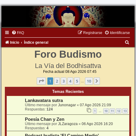
FAQ
Registrarse
Identificarse
B
Inicio
Índice general
u
Foro Budismo
s
La Vía del Bodhisattva
c
Fecha actual 08 Ago 2026 07:45
a
Página
1
de
10
1
2
3
4
5
10
Siguiente
…
r
Temas Recientes
Lankavatara sutra
Último mensaje por
Junonagar
«
07 Ago 2026 21:09
Respuestas:
124
1
10
11
12
13
…
Poesía Chan y Zen
Último mensaje por
JLZaragoza
«
06 Ago 2026 16:20
Respuestas:
4
Podcast budista 'El Camino Medio'