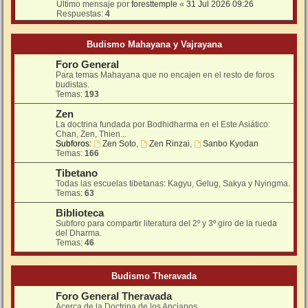
Último mensaje por
foresttemple
«
31 Jul 2026 09:26
Respuestas:
4
Budismo Mahayana y Vajrayana
Foro General
Para temas Mahayana que no encajen en el resto de foros
budistas.
Temas:
193
Zen
La doctrina fundada por Bodhidharma en el Este Asiático:
Chan, Zen, Thien...
Subforos:
Zen Soto
,
Zen Rinzai
,
Sanbo Kyodan
Temas:
166
Tibetano
Todas las escuelas tibetanas: Kagyu, Gelug, Sakya y Nyingma.
Temas:
63
Biblioteca
Subforo para compartir literatura del 2º y 3º giro de la rueda
del Dharma.
Temas:
46
Budismo Theravada
Foro General Theravada
Acerca de la Doctrina de los Ancianos.