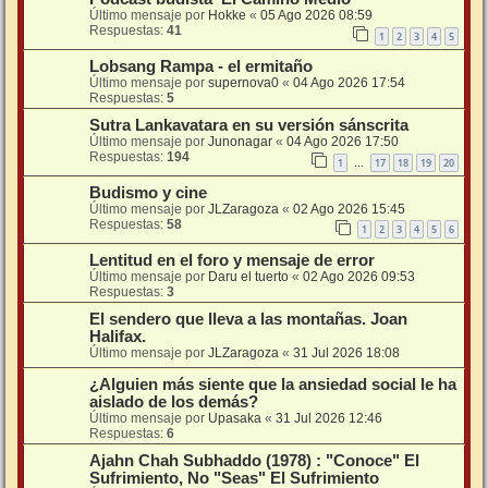
Último mensaje por
Hokke
«
05 Ago 2026 08:59
Respuestas:
41
1
2
3
4
5
Lobsang Rampa - el ermitaño
Último mensaje por
supernova0
«
04 Ago 2026 17:54
Respuestas:
5
Sutra Lankavatara en su versión sánscrita
Último mensaje por
Junonagar
«
04 Ago 2026 17:50
Respuestas:
194
1
17
18
19
20
…
Budismo y cine
Último mensaje por
JLZaragoza
«
02 Ago 2026 15:45
Respuestas:
58
1
2
3
4
5
6
Lentitud en el foro y mensaje de error
Último mensaje por
Daru el tuerto
«
02 Ago 2026 09:53
Respuestas:
3
El sendero que lleva a las montañas. Joan
Halifax.
Último mensaje por
JLZaragoza
«
31 Jul 2026 18:08
¿Alguien más siente que la ansiedad social le ha
aislado de los demás?
Último mensaje por
Upasaka
«
31 Jul 2026 12:46
Respuestas:
6
Ajahn Chah Subhaddo (1978) : "Conoce" El
Sufrimiento, No "Seas" El Sufrimiento