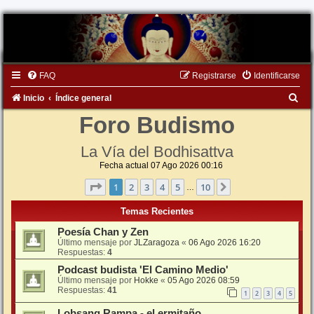
FAQ
Registrarse
Identificarse
B
Inicio
Índice general
u
Foro Budismo
s
La Vía del Bodhisattva
c
Fecha actual 07 Ago 2026 00:16
a
Página
1
de
10
1
2
3
4
5
10
Siguiente
…
r
Temas Recientes
Poesía Chan y Zen
Último mensaje por
JLZaragoza
«
06 Ago 2026 16:20
Respuestas:
4
Podcast budista 'El Camino Medio'
Último mensaje por
Hokke
«
05 Ago 2026 08:59
Respuestas:
41
1
2
3
4
5
Lobsang Rampa - el ermitaño