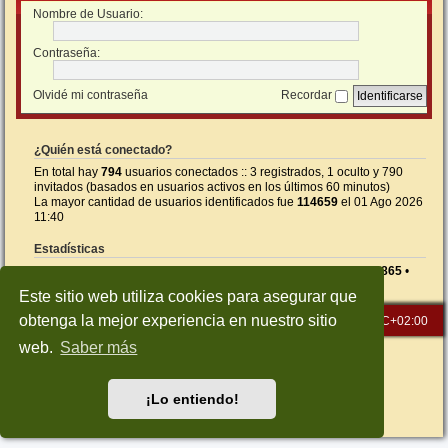
Nombre de Usuario:
Contraseña:
Olvidé mi contraseña
Recordar
¿Quién está conectado?
En total hay
794
usuarios conectados :: 3 registrados, 1 oculto y 790
invitados (basados en usuarios activos en los últimos 60 minutos)
La mayor cantidad de usuarios identificados fue
114659
el 01 Ago 2026
11:40
Estadísticas
Mensajes totales
26590
• Temas totales
1414
• Usuarios totales
865
•
Nuestro usuario más reciente es
5NEGI
Este sitio web utiliza cookies para asegurar que
obtenga la mejor experiencia en nuestro sitio
Inicio
Índice general
Todos los horarios son
UTC+02:00
web.
Saber más
Desarrollado por
phpBB
® Forum Software © phpBB Limited
Traducción al español por
phpBB España
Style: Green-Style-Slim by Joyce&Luna
phpBB-Style-Design
¡Lo entiendo!
Privacidad
|
Condiciones