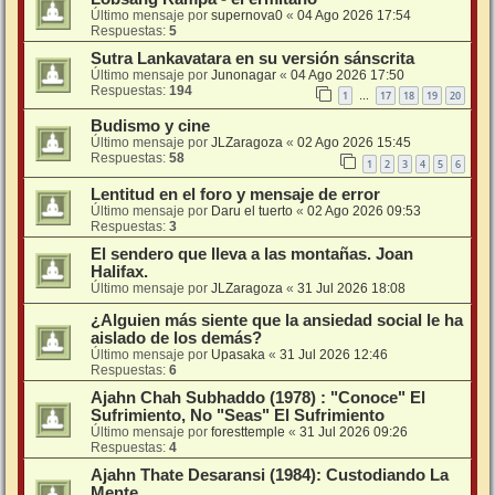
Último mensaje por
supernova0
«
04 Ago 2026 17:54
Respuestas:
5
Sutra Lankavatara en su versión sánscrita
Último mensaje por
Junonagar
«
04 Ago 2026 17:50
Respuestas:
194
1
17
18
19
20
…
Budismo y cine
Último mensaje por
JLZaragoza
«
02 Ago 2026 15:45
Respuestas:
58
1
2
3
4
5
6
Lentitud en el foro y mensaje de error
Último mensaje por
Daru el tuerto
«
02 Ago 2026 09:53
Respuestas:
3
El sendero que lleva a las montañas. Joan
Halifax.
Último mensaje por
JLZaragoza
«
31 Jul 2026 18:08
¿Alguien más siente que la ansiedad social le ha
aislado de los demás?
Último mensaje por
Upasaka
«
31 Jul 2026 12:46
Respuestas:
6
Ajahn Chah Subhaddo (1978) : "Conoce" El
Sufrimiento, No "Seas" El Sufrimiento
Último mensaje por
foresttemple
«
31 Jul 2026 09:26
Respuestas:
4
Ajahn Thate Desaransi (1984): Custodiando La
Mente