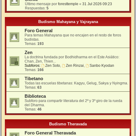
Último mensaje por
foresttemple
«
31 Jul 2026 09:23
Respuestas:
5
Budismo Mahayana y Vajrayana
Foro General
Para temas Mahayana que no encajen en el resto de foros
budistas.
Temas:
193
Zen
La doctrina fundada por Bodhidharma en el Este Asiático:
Chan, Zen, Thien...
Subforos:
Zen Soto
,
Zen Rinzai
,
Sanbo Kyodan
Temas:
166
Tibetano
Todas las escuelas tibetanas: Kagyu, Gelug, Sakya y Nyingma.
Temas:
63
Biblioteca
Subforo para compartir literatura del 2º y 3º giro de la rueda
del Dharma.
Temas:
46
Budismo Theravada
Foro General Theravada