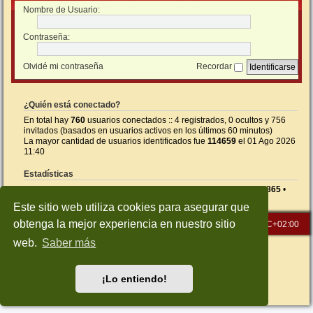
Nombre de Usuario:
Contraseña:
Olvidé mi contraseña
Recordar
¿Quién está conectado?
En total hay
760
usuarios conectados :: 4 registrados, 0 ocultos y 756
invitados (basados en usuarios activos en los últimos 60 minutos)
La mayor cantidad de usuarios identificados fue
114659
el 01 Ago 2026
11:40
Estadísticas
Mensajes totales
26590
• Temas totales
1414
• Usuarios totales
865
•
Nuestro usuario más reciente es
5NEGI
Este sitio web utiliza cookies para asegurar que
obtenga la mejor experiencia en nuestro sitio
Inicio
Índice general
Todos los horarios son
UTC+02:00
web.
Saber más
Desarrollado por
phpBB
® Forum Software © phpBB Limited
Traducción al español por
phpBB España
Style: Green-Style-Slim by Joyce&Luna
phpBB-Style-Design
¡Lo entiendo!
Privacidad
|
Condiciones