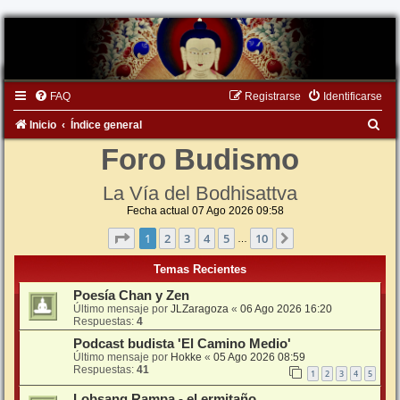
FAQ
Registrarse
Identificarse
B
Inicio
Índice general
u
Foro Budismo
s
La Vía del Bodhisattva
c
Fecha actual 07 Ago 2026 09:58
a
Página
1
de
10
1
2
3
4
5
10
Siguiente
…
r
Temas Recientes
Poesía Chan y Zen
Último mensaje por
JLZaragoza
«
06 Ago 2026 16:20
Respuestas:
4
Podcast budista 'El Camino Medio'
Último mensaje por
Hokke
«
05 Ago 2026 08:59
Respuestas:
41
1
2
3
4
5
Lobsang Rampa - el ermitaño