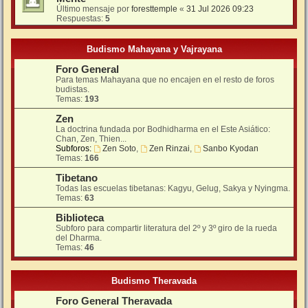
Último mensaje por
foresttemple
«
31 Jul 2026 09:23
Respuestas:
5
Budismo Mahayana y Vajrayana
Foro General
Para temas Mahayana que no encajen en el resto de foros
budistas.
Temas:
193
Zen
La doctrina fundada por Bodhidharma en el Este Asiático:
Chan, Zen, Thien...
Subforos:
Zen Soto
,
Zen Rinzai
,
Sanbo Kyodan
Temas:
166
Tibetano
Todas las escuelas tibetanas: Kagyu, Gelug, Sakya y Nyingma.
Temas:
63
Biblioteca
Subforo para compartir literatura del 2º y 3º giro de la rueda
del Dharma.
Temas:
46
Budismo Theravada
Foro General Theravada