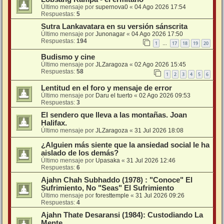
Último mensaje por
supernova0
«
04 Ago 2026 17:54
Respuestas:
5
Sutra Lankavatara en su versión sánscrita
Último mensaje por
Junonagar
«
04 Ago 2026 17:50
Respuestas:
194
1
17
18
19
20
…
Budismo y cine
Último mensaje por
JLZaragoza
«
02 Ago 2026 15:45
Respuestas:
58
1
2
3
4
5
6
Lentitud en el foro y mensaje de error
Último mensaje por
Daru el tuerto
«
02 Ago 2026 09:53
Respuestas:
3
El sendero que lleva a las montañas. Joan
Halifax.
Último mensaje por
JLZaragoza
«
31 Jul 2026 18:08
¿Alguien más siente que la ansiedad social le ha
aislado de los demás?
Último mensaje por
Upasaka
«
31 Jul 2026 12:46
Respuestas:
6
Ajahn Chah Subhaddo (1978) : "Conoce" El
Sufrimiento, No "Seas" El Sufrimiento
Último mensaje por
foresttemple
«
31 Jul 2026 09:26
Respuestas:
4
Ajahn Thate Desaransi (1984): Custodiando La
Mente