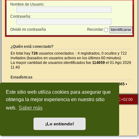
Nombre de Usuario:
Contraseña:
Olvidé mi contraseña
Recordar
¿Quién está conectado?
En total hay
726
usuarios conectados :: 4 registrados, 0 ocultos y 722
invitados (basados en usuarios activos en los últimos 60 minutos)
La mayor cantidad de usuarios identificados fue
114659
el 01 Ago 2026
11:40
Estadísticas
Mensajes totales
26590
• Temas totales
1414
• Usuarios totales
865
•
Nuestro usuario más reciente es
5NEGI
Este sitio web utiliza cookies para asegurar que
obtenga la mejor experiencia en nuestro sitio
Inicio
Índice general
Todos los horarios son
UTC+02:00
web.
Saber más
Desarrollado por
phpBB
® Forum Software © phpBB Limited
Traducción al español por
phpBB España
Style: Green-Style-Slim by Joyce&Luna
phpBB-Style-Design
¡Lo entiendo!
Privacidad
|
Condiciones