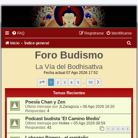
FAQ
Registrarse
Identificarse
B
Inicio
Índice general
u
Foro Budismo
s
La Vía del Bodhisattva
c
Fecha actual 07 Ago 2026 17:52
a
Página
1
de
10
1
2
3
4
5
10
Siguiente
…
r
Temas Recientes
Poesía Chan y Zen
Último mensaje por
JLZaragoza
«
06 Ago 2026 16:20
Respuestas:
4
Podcast budista 'El Camino Medio'
Último mensaje por
Hokke
«
05 Ago 2026 08:59
Respuestas:
41
1
2
3
4
5
Lobsang Rampa - el ermitaño