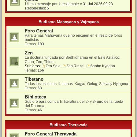
Último mensaje por
foresttemple
«
31 Jul 2026 09:23
Respuestas:
5
Budismo Mahayana y Vajrayana
Foro General
Para temas Mahayana que no encajen en el resto de foros
budistas.
Temas:
193
Zen
La doctrina fundada por Bodhidharma en el Este Asiático:
Chan, Zen, Thien...
Subforos:
Zen Soto
,
Zen Rinzai
,
Sanbo Kyodan
Temas:
166
Tibetano
Todas las escuelas tibetanas: Kagyu, Gelug, Sakya y Nyingma.
Temas:
63
Biblioteca
Subforo para compartir literatura del 2º y 3º giro de la rueda
del Dharma.
Temas:
46
Budismo Theravada
Foro General Theravada