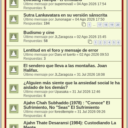
Último mensaje por
supernova0
«
04 Ago 2026 17:54
Respuestas:
5
Sutra Lankavatara en su versión sánscrita
Último mensaje por
Junonagar
«
04 Ago 2026 17:50
Respuestas:
194
1
17
18
19
20
…
Budismo y cine
Último mensaje por
JLZaragoza
«
02 Ago 2026 15:45
Respuestas:
58
1
2
3
4
5
6
Lentitud en el foro y mensaje de error
Último mensaje por
Daru el tuerto
«
02 Ago 2026 09:53
Respuestas:
3
El sendero que lleva a las montañas. Joan
Halifax.
Último mensaje por
JLZaragoza
«
31 Jul 2026 18:08
¿Alguien más siente que la ansiedad social le ha
aislado de los demás?
Último mensaje por
Upasaka
«
31 Jul 2026 12:46
Respuestas:
6
Ajahn Chah Subhaddo (1978) : "Conoce" El
Sufrimiento, No "Seas" El Sufrimiento
Último mensaje por
foresttemple
«
31 Jul 2026 09:26
Respuestas:
4
Ajahn Thate Desaransi (1984): Custodiando La
Mente