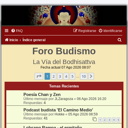
FAQ
Registrarse
Identificarse
B
Inicio
Índice general
u
Foro Budismo
s
La Vía del Bodhisattva
c
Fecha actual 07 Ago 2026 08:07
a
Página
1
de
10
1
2
3
4
5
10
Siguiente
…
r
Temas Recientes
Poesía Chan y Zen
Último mensaje por
JLZaragoza
«
06 Ago 2026 16:20
Respuestas:
4
Podcast budista 'El Camino Medio'
Último mensaje por
Hokke
«
05 Ago 2026 08:59
Respuestas:
41
1
2
3
4
5
Lobsang Rampa - el ermitaño