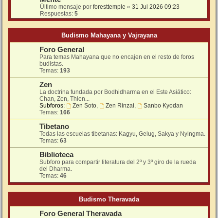
Último mensaje por
foresttemple
«
31 Jul 2026 09:23
Respuestas:
5
Budismo Mahayana y Vajrayana
Foro General
Para temas Mahayana que no encajen en el resto de foros
budistas.
Temas:
193
Zen
La doctrina fundada por Bodhidharma en el Este Asiático:
Chan, Zen, Thien...
Subforos:
Zen Soto
,
Zen Rinzai
,
Sanbo Kyodan
Temas:
166
Tibetano
Todas las escuelas tibetanas: Kagyu, Gelug, Sakya y Nyingma.
Temas:
63
Biblioteca
Subforo para compartir literatura del 2º y 3º giro de la rueda
del Dharma.
Temas:
46
Budismo Theravada
Foro General Theravada