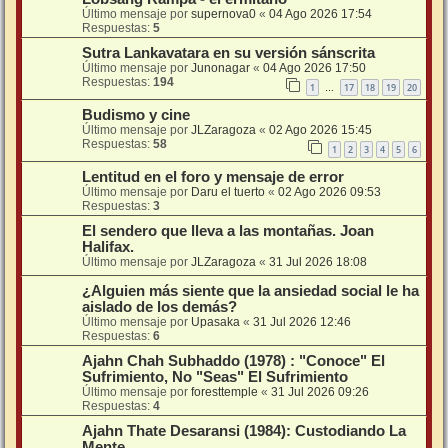
Último mensaje por
supernova0
«
04 Ago 2026 17:54
Respuestas:
5
Sutra Lankavatara en su versión sánscrita
Último mensaje por
Junonagar
«
04 Ago 2026 17:50
Respuestas:
194
1
17
18
19
20
…
Budismo y cine
Último mensaje por
JLZaragoza
«
02 Ago 2026 15:45
Respuestas:
58
1
2
3
4
5
6
Lentitud en el foro y mensaje de error
Último mensaje por
Daru el tuerto
«
02 Ago 2026 09:53
Respuestas:
3
El sendero que lleva a las montañas. Joan
Halifax.
Último mensaje por
JLZaragoza
«
31 Jul 2026 18:08
¿Alguien más siente que la ansiedad social le ha
aislado de los demás?
Último mensaje por
Upasaka
«
31 Jul 2026 12:46
Respuestas:
6
Ajahn Chah Subhaddo (1978) : "Conoce" El
Sufrimiento, No "Seas" El Sufrimiento
Último mensaje por
foresttemple
«
31 Jul 2026 09:26
Respuestas:
4
Ajahn Thate Desaransi (1984): Custodiando La
Mente