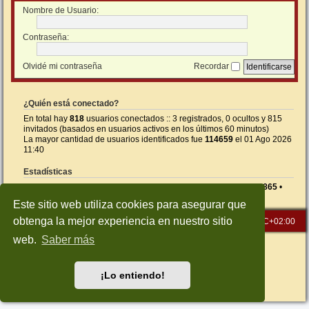
Nombre de Usuario:
Contraseña:
Olvidé mi contraseña
Recordar
¿Quién está conectado?
En total hay
818
usuarios conectados :: 3 registrados, 0 ocultos y 815
invitados (basados en usuarios activos en los últimos 60 minutos)
La mayor cantidad de usuarios identificados fue
114659
el 01 Ago 2026
11:40
Estadísticas
Mensajes totales
26590
• Temas totales
1414
• Usuarios totales
865
•
Nuestro usuario más reciente es
5NEGI
Este sitio web utiliza cookies para asegurar que
obtenga la mejor experiencia en nuestro sitio
Inicio
Índice general
Todos los horarios son
UTC+02:00
web.
Saber más
Desarrollado por
phpBB
® Forum Software © phpBB Limited
Traducción al español por
phpBB España
Style: Green-Style-Slim by Joyce&Luna
phpBB-Style-Design
¡Lo entiendo!
Privacidad
|
Condiciones