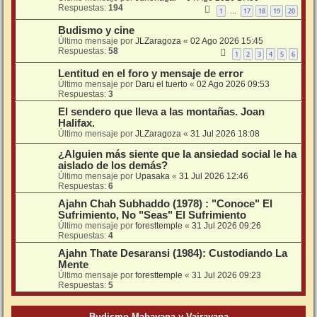
Respuestas:
194
1
17
18
19
20
…
Budismo y cine
Último mensaje por
JLZaragoza
«
02 Ago 2026 15:45
Respuestas:
58
1
2
3
4
5
6
Lentitud en el foro y mensaje de error
Último mensaje por
Daru el tuerto
«
02 Ago 2026 09:53
Respuestas:
3
El sendero que lleva a las montañas. Joan
Halifax.
Último mensaje por
JLZaragoza
«
31 Jul 2026 18:08
¿Alguien más siente que la ansiedad social le ha
aislado de los demás?
Último mensaje por
Upasaka
«
31 Jul 2026 12:46
Respuestas:
6
Ajahn Chah Subhaddo (1978) : "Conoce" El
Sufrimiento, No "Seas" El Sufrimiento
Último mensaje por
foresttemple
«
31 Jul 2026 09:26
Respuestas:
4
Ajahn Thate Desaransi (1984): Custodiando La
Mente
Último mensaje por
foresttemple
«
31 Jul 2026 09:23
Respuestas:
5
Budismo Mahayana y Vajrayana