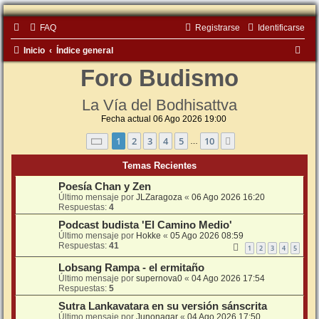
FAQ
Registrarse
Identificarse
B
Inicio
Índice general
u
Foro Budismo
s
La Vía del Bodhisattva
c
Fecha actual 06 Ago 2026 19:00
a
Página
1
de
10
1
2
3
4
5
10
Siguiente
…
r
Temas Recientes
Poesía Chan y Zen
Último mensaje por
JLZaragoza
«
06 Ago 2026 16:20
Respuestas:
4
Podcast budista 'El Camino Medio'
Último mensaje por
Hokke
«
05 Ago 2026 08:59
Respuestas:
41
1
2
3
4
5
Lobsang Rampa - el ermitaño
Último mensaje por
supernova0
«
04 Ago 2026 17:54
Respuestas:
5
Sutra Lankavatara en su versión sánscrita
Último mensaje por
Junonagar
«
04 Ago 2026 17:50