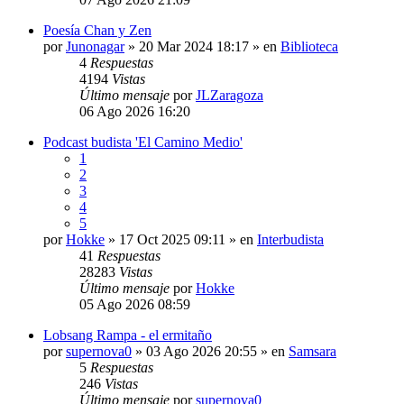
Poesía Chan y Zen
por
Junonagar
» 20 Mar 2024 18:17 » en
Biblioteca
4
Respuestas
4194
Vistas
Último mensaje
por
JLZaragoza
06 Ago 2026 16:20
Podcast budista 'El Camino Medio'
1
2
3
4
5
por
Hokke
» 17 Oct 2025 09:11 » en
Interbudista
41
Respuestas
28283
Vistas
Último mensaje
por
Hokke
05 Ago 2026 08:59
Lobsang Rampa - el ermitaño
por
supernova0
» 03 Ago 2026 20:55 » en
Samsara
5
Respuestas
246
Vistas
Último mensaje
por
supernova0