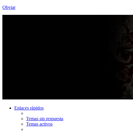
Obviar
Enlaces rápidos
Temas sin respuesta
Temas activos