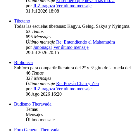
Último mensaje
El sendero que lleva a las mo…
por
JLZaragoza
Ver último mensaje
31 Jul 2026 18:08
Tibetano
Todas las escuelas tibetanas: Kagyu, Gelug, Sakya y Nyingma.
63
Temas
695
Mensajes
Último mensaje
Re: Entendiendo el Mahamudra
por
Junonagar
Ver último mensaje
29 Jul 2026 20:15
Biblioteca
Subforo para compartir literatura del 2º y 3º giro de la rueda d
46
Temas
327
Mensajes
Último mensaje
Re: Poesía Chan y Zen
por
JLZaragoza
Ver último mensaje
06 Ago 2026 16:20
Budismo Theravada
Temas
Mensajes
Último mensaje
Foro General Theravada