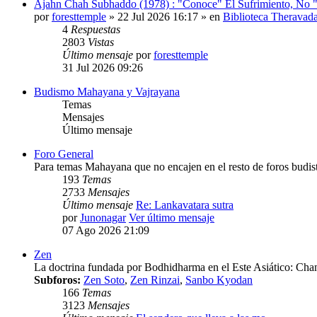
Ajahn Chah Subhaddo (1978) : "Conoce" El Sufrimiento, No "
por
foresttemple
» 22 Jul 2026 16:17 » en
Biblioteca Theravad
4
Respuestas
2803
Vistas
Último mensaje
por
foresttemple
31 Jul 2026 09:26
Budismo Mahayana y Vajrayana
Temas
Mensajes
Último mensaje
Foro General
Para temas Mahayana que no encajen en el resto de foros budist
193
Temas
2733
Mensajes
Último mensaje
Re: Lankavatara sutra
por
Junonagar
Ver último mensaje
07 Ago 2026 21:09
Zen
La doctrina fundada por Bodhidharma en el Este Asiático: Chan
Subforos:
Zen Soto
,
Zen Rinzai
,
Sanbo Kyodan
166
Temas
3123
Mensajes