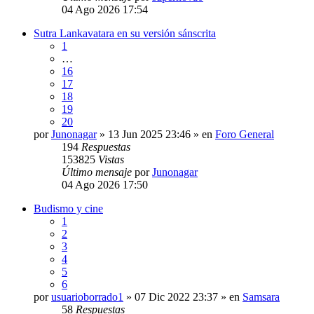
04 Ago 2026 17:54
Sutra Lankavatara en su versión sánscrita
1
…
16
17
18
19
20
por
Junonagar
» 13 Jun 2025 23:46 » en
Foro General
194
Respuestas
153825
Vistas
Último mensaje
por
Junonagar
04 Ago 2026 17:50
Budismo y cine
1
2
3
4
5
6
por
usuarioborrado1
» 07 Dic 2022 23:37 » en
Samsara
58
Respuestas