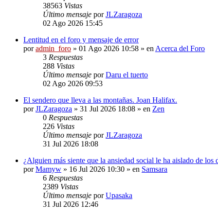
38563
Vistas
Último mensaje
por
JLZaragoza
02 Ago 2026 15:45
Lentitud en el foro y mensaje de error
por
admin_foro
» 01 Ago 2026 10:58 » en
Acerca del Foro
3
Respuestas
288
Vistas
Último mensaje
por
Daru el tuerto
02 Ago 2026 09:53
El sendero que lleva a las montañas. Joan Halifax.
por
JLZaragoza
» 31 Jul 2026 18:08 » en
Zen
0
Respuestas
226
Vistas
Último mensaje
por
JLZaragoza
31 Jul 2026 18:08
¿Alguien más siente que la ansiedad social le ha aislado de los
por
Mamyw
» 16 Jul 2026 10:30 » en
Samsara
6
Respuestas
2389
Vistas
Último mensaje
por
Upasaka
31 Jul 2026 12:46