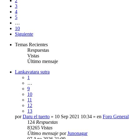
2
3
4
5
…
10
Siguiente
Temas Recientes
Respuestas
Vistas
Último mensaje
Lankavatara sutra
1
…
9
10
11
12
13
por
Daru el tuerto
» 10 Sep 2021 10:34 » en
Foro General
124
Respuestas
83265
Vistas
Último mensaje
por
Junonagar
07 Ago 2026 21:09