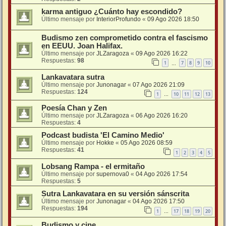
karma antiguo ¿Cuánto hay escondido?
Último mensaje por
InteriorProfundo
«
09 Ago 2026 18:50
Budismo zen comprometido contra el fascismo
en EEUU. Joan Halifax.
Último mensaje por
JLZaragoza
«
09 Ago 2026 16:22
Respuestas:
98
1
7
8
9
10
…
Lankavatara sutra
Último mensaje por
Junonagar
«
07 Ago 2026 21:09
Respuestas:
124
1
10
11
12
13
…
Poesía Chan y Zen
Último mensaje por
JLZaragoza
«
06 Ago 2026 16:20
Respuestas:
4
Podcast budista 'El Camino Medio'
Último mensaje por
Hokke
«
05 Ago 2026 08:59
Respuestas:
41
1
2
3
4
5
Lobsang Rampa - el ermitaño
Último mensaje por
supernova0
«
04 Ago 2026 17:54
Respuestas:
5
Sutra Lankavatara en su versión sánscrita
Último mensaje por
Junonagar
«
04 Ago 2026 17:50
Respuestas:
194
1
17
18
19
20
…
Budismo y cine