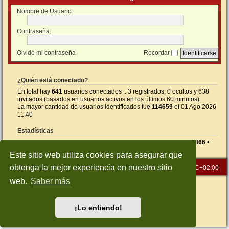
Nombre de Usuario:
Contraseña:
Olvidé mi contraseña
Recordar
¿Quién está conectado?
En total hay
641
usuarios conectados :: 3 registrados, 0 ocultos y 638
invitados (basados en usuarios activos en los últimos 60 minutos)
La mayor cantidad de usuarios identificados fue
114659
el 01 Ago 2026
11:40
Estadísticas
Mensajes totales
26598
• Temas totales
1416
• Usuarios totales
866
•
Nuestro usuario más reciente es
FacundoNahuel
Este sitio web utiliza cookies para asegurar que
obtenga la mejor experiencia en nuestro sitio
Inicio
Índice general
Todos los horarios son
UTC+02:00
web.
Saber más
Desarrollado por
phpBB
® Forum Software © phpBB Limited
Traducción al español por
phpBB España
Style: Green-Style-Slim by Joyce&Luna
phpBB-Style-Design
¡Lo entiendo!
Privacidad
|
Condiciones