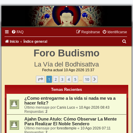
FAQ
Registrarse
Identificarse
B
Inicio
Índice general
u
Foro Budismo
s
La Vía del Bodhisattva
c
Fecha actual 10 Ago 2026 15:37
a
Página
1
de
10
1
2
3
4
5
10
Siguiente
…
r
Temas Recientes
¿Como entregarme a la vida si nada me va a
hacer feliz?
Último mensaje por
Canis Luco
«
10 Ago 2026 08:43
Respuestas:
2
Ajahn Dune Atulo: Cómo Observar La Mente
Para Realizar El Noble Sendero
Último mensaje por
foresttemple
«
10 Ago 2026 07:11
Respuestas:
2