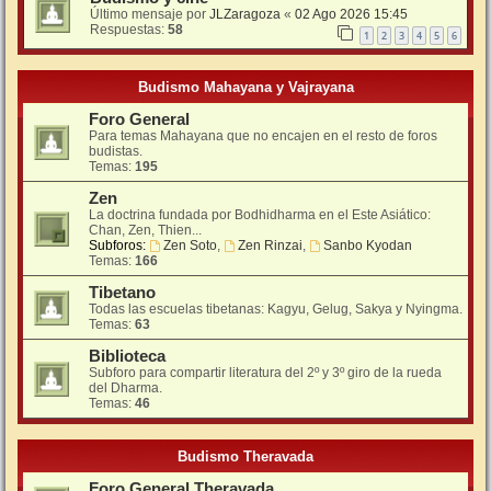
Último mensaje por
JLZaragoza
«
02 Ago 2026 15:45
Respuestas:
58
1
2
3
4
5
6
Budismo Mahayana y Vajrayana
Foro General
Para temas Mahayana que no encajen en el resto de foros
budistas.
Temas:
195
Zen
La doctrina fundada por Bodhidharma en el Este Asiático:
Chan, Zen, Thien...
Subforos:
Zen Soto
,
Zen Rinzai
,
Sanbo Kyodan
Temas:
166
Tibetano
Todas las escuelas tibetanas: Kagyu, Gelug, Sakya y Nyingma.
Temas:
63
Biblioteca
Subforo para compartir literatura del 2º y 3º giro de la rueda
del Dharma.
Temas:
46
Budismo Theravada
Foro General Theravada