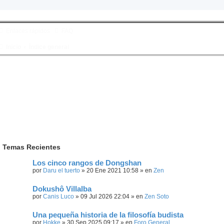
Enlaces rápidos
FAQ
Inicio
Índice general
Temas Recientes
Los cinco rangos de Dongshan
por
Daru el tuerto
» 20 Ene 2021 10:58 » en
Zen
Dokushô Villalba
por
Canis Luco
» 09 Jul 2026 22:04 » en
Zen Soto
Una pequeña historia de la filosofía budista
por
Hokke
» 30 Sep 2025 09:17 » en
Foro General