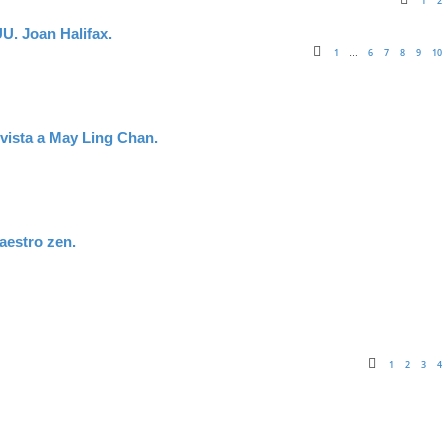
1
2
. Joan Halifax.
1
6
7
8
9
10
…
evista a May Ling Chan.
Maestro zen.
1
2
3
4