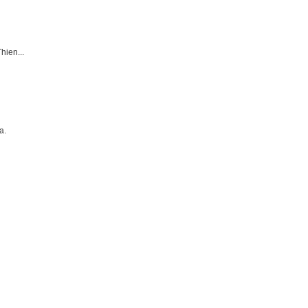
hien...
a.