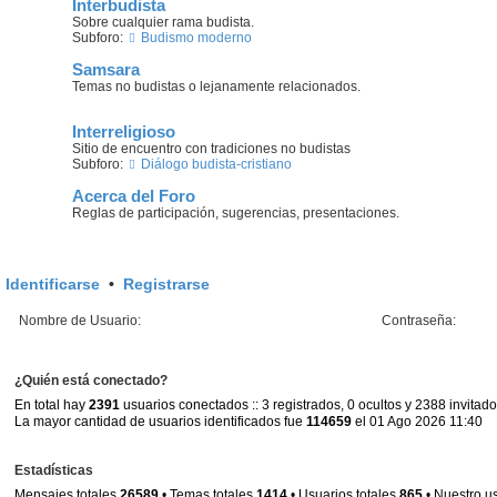
Interbudista
Sobre cualquier rama budista.
Subforo:
Budismo moderno
Samsara
Temas no budistas o lejanamente relacionados.
Interreligioso
Sitio de encuentro con tradiciones no budistas
Subforo:
Diálogo budista-cristiano
Acerca del Foro
Reglas de participación, sugerencias, presentaciones.
Identificarse
•
Registrarse
Nombre de Usuario:
Contraseña:
¿Quién está conectado?
En total hay
2391
usuarios conectados :: 3 registrados, 0 ocultos y 2388 invitad
La mayor cantidad de usuarios identificados fue
114659
el 01 Ago 2026 11:40
Estadísticas
Mensajes totales
26589
• Temas totales
1414
• Usuarios totales
865
• Nuestro u