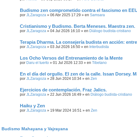
Budismo zen comprometido contra el fascismo en EEUU
por
JLZaragoza
» 06 Abr 2025 17:29 » en
Samsara
Cristianismo y Budismo. Berta Meneses. Maestra zen.
por
JLZaragoza
» 04 Jul 2026 16:10 » en
Diálogo budista-cristiano
Terapia Dharma. La consejería budista en acción: entr
por
JLZaragoza
» 03 Jul 2026 16:50 » en
Interbudista
Los Ocho Versos del Entrenamiento de la Mente
por
Daru el tuerto
» 01 Jul 2026 12:33 » en
Tibetano
En el día del orgullo. El zen de la calle. Issan Dorsey. 
por
JLZaragoza
» 28 Jun 2024 10:34 » en
Zen
Ejercicios de contemplación. Fraz Jalics.
por
JLZaragoza
» 22 Jun 2026 16:49 » en
Diálogo budista-cristiano
Haiku y Zen
por
JLZaragoza
» 19 Mar 2024 16:51 » en
Zen
Budismo Mahayana y Vajrayana