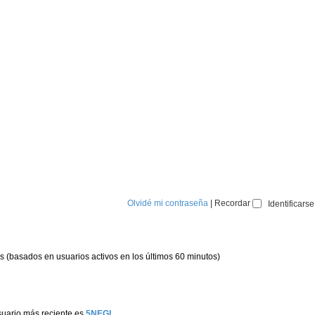
Olvidé mi contraseña
|
Recordar
os (basados en usuarios activos en los últimos 60 minutos)
suario más reciente es
5NEGI