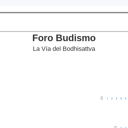
Foro Budismo
La Vía del Bodhisattva
1
2
3
4
5