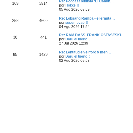
Re: Podcast budista 'El Camin…
n
m
169
3914
V
por
Hokke
s
o
e
05 Ago 2026 08:59
a
m
r
j
e
ú
e
n
Re: Lobsang Rampa - el ermita…
258
4609
l
s
V
por
supernova0
t
a
e
04 Ago 2026 17:54
i
j
r
m
e
ú
Re: RAM DASS. FRANK OSTASESKI.
38
441
o
l
V
por
Daru el tuerto
m
t
e
27 Jul 2026 12:39
e
i
r
n
m
ú
Re: Lentitud en el foro y men…
95
1429
s
o
l
V
por
Daru el tuerto
a
m
t
e
02 Ago 2026 09:53
j
e
i
r
e
n
m
ú
s
o
l
a
m
t
j
e
i
e
n
m
s
o
a
m
j
e
e
n
s
a
j
e