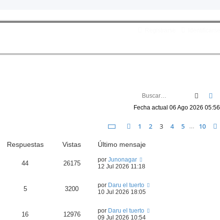
Registrarse
Identificars
Busca
B
Fecha actual 06 Ago 2026 05:56
Página
3
de
10
1
2
3
4
5
10
Anterior
…
Respuestas
Vistas
Último mensaje
por
Junonagar
44
26175
12 Jul 2026 11:18
por
Daru el tuerto
5
3200
10 Jul 2026 18:05
por
Daru el tuerto
16
12976
09 Jul 2026 10:54