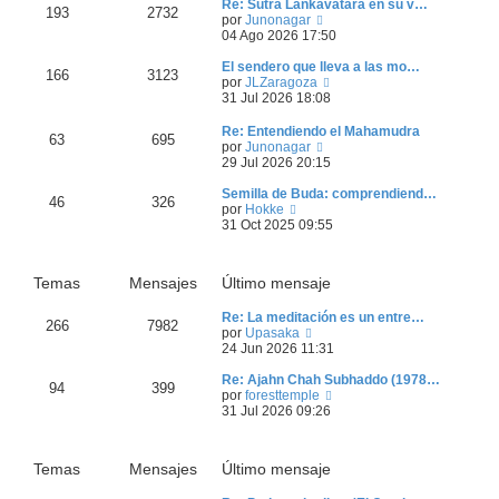
Re: Sutra Lankavatara en su v…
193
2732
V
por
Junonagar
e
04 Ago 2026 17:50
r
ú
El sendero que lleva a las mo…
166
3123
l
V
por
JLZaragoza
t
e
31 Jul 2026 18:08
i
r
m
ú
Re: Entendiendo el Mahamudra
63
695
o
l
V
por
Junonagar
m
t
e
29 Jul 2026 20:15
e
i
r
n
m
ú
Semilla de Buda: comprendiend…
46
326
s
o
V
l
por
Hokke
a
m
e
t
31 Oct 2025 09:55
j
e
r
i
e
n
ú
m
s
l
o
Temas
Mensajes
Último mensaje
a
t
m
j
i
e
e
Re: La meditación es un entre…
m
n
266
7982
V
por
Upasaka
o
s
e
24 Jun 2026 11:31
m
a
r
e
j
ú
Re: Ajahn Chah Subhaddo (1978…
n
e
94
399
l
V
por
foresttemple
s
t
e
31 Jul 2026 09:26
a
i
r
j
m
ú
e
o
l
Temas
Mensajes
Último mensaje
m
t
e
i