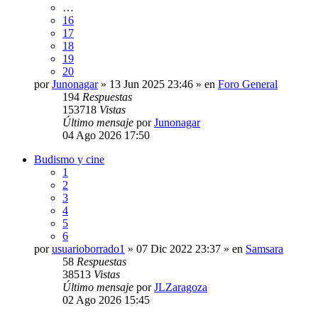
…
16
17
18
19
20
por
Junonagar
» 13 Jun 2025 23:46 » en
Foro General
194
Respuestas
153718
Vistas
Último mensaje
por
Junonagar
04 Ago 2026 17:50
Budismo y cine
1
2
3
4
5
6
por
usuarioborrado1
» 07 Dic 2022 23:37 » en
Samsara
58
Respuestas
38513
Vistas
Último mensaje
por
JLZaragoza
02 Ago 2026 15:45