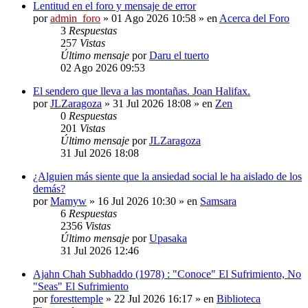
Lentitud en el foro y mensaje de error
por
admin_foro
» 01 Ago 2026 10:58 » en
Acerca del Foro
3
Respuestas
257
Vistas
Último mensaje
por
Daru el tuerto
02 Ago 2026 09:53
El sendero que lleva a las montañas. Joan Halifax.
por
JLZaragoza
» 31 Jul 2026 18:08 » en
Zen
0
Respuestas
201
Vistas
Último mensaje
por
JLZaragoza
31 Jul 2026 18:08
¿Alguien más siente que la ansiedad social le ha aislado de los
demás?
por
Mamyw
» 16 Jul 2026 10:30 » en
Samsara
6
Respuestas
2356
Vistas
Último mensaje
por
Upasaka
31 Jul 2026 12:46
Ajahn Chah Subhaddo (1978) : "Conoce" El Sufrimiento, No
"Seas" El Sufrimiento
por
foresttemple
» 22 Jul 2026 16:17 » en
Biblioteca