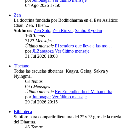
por
Junonagar
Ver último mensaje
04 Ago 2026 17:50
Zen
La doctrina fundada por Bodhidharma en el Este Asiático:
Chan, Zen, Thien...
Subforos:
Zen Soto
,
Zen Rinzai
,
Sanbo Kyodan
166
Temas
3123
Mensajes
Último mensaje
El sendero que lleva a las mo…
por
JLZaragoza
Ver último mensaje
31 Jul 2026 18:08
Tibetano
Todas las escuelas tibetanas: Kagyu, Gelug, Sakya y
Nyingma.
63
Temas
695
Mensajes
Último mensaje
Re: Entendiendo el Mahamudra
por
Junonagar
Ver último mensaje
29 Jul 2026 20:15
Biblioteca
Subforo para compartir literatura del 2º y 3º giro de la rueda
del Dharma.
46
Temas