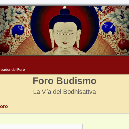
trador del Foro
Foro Budismo
La Vía del Bodhisattva
Foro