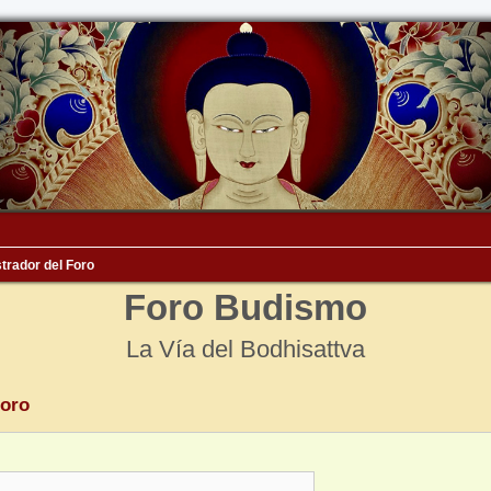
trador del Foro
Foro Budismo
La Vía del Bodhisattva
Foro