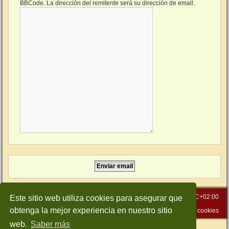
BBCode. La dirección del remitente será su dirección de email.
Inicio
Índice general
Todos los horarios son
UTC+02:00
Este sitio web utiliza cookies para asegurar que
obtenga la mejor experiencia en nuestro sitio
Contáctenos
Borrar cookies
web.
Saber más
Desarrollado por
phpBB
® Forum Software © phpBB Limited