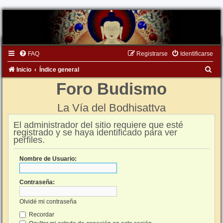
FAQ
Registrarse
Identificarse
B
Inicio
Índice general
u
Foro Budismo
s
La Vía del Bodhisattva
c
a
El administrador del sitio requiere que esté
registrado y se haya identificado para ver
r
perfiles.
Nombre de Usuario:
Contraseña:
Olvidé mi contraseña
Recordar