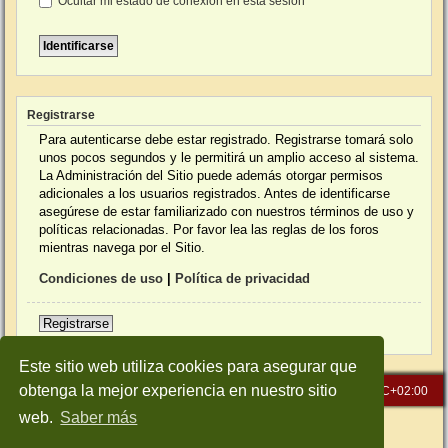
Ocultar mi estado de conexión en esta sesión
Registrarse
Para autenticarse debe estar registrado. Registrarse tomará solo
unos pocos segundos y le permitirá un amplio acceso al sistema.
La Administración del Sitio puede además otorgar permisos
adicionales a los usuarios registrados. Antes de identificarse
asegúrese de estar familiarizado con nuestros términos de uso y
políticas relacionadas. Por favor lea las reglas de los foros
mientras navega por el Sitio.
Condiciones de uso
|
Política de privacidad
Registrarse
Este sitio web utiliza cookies para asegurar que
obtenga la mejor experiencia en nuestro sitio
Inicio
Índice general
Todos los horarios son
UTC+02:00
web.
Saber más
Desarrollado por
phpBB
® Forum Software © phpBB Limited
Traducción al español por
phpBB España