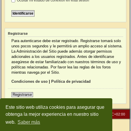
Ocultar mi estado de conexión en esta sesión
Registrarse
Para autenticarse debe estar registrado. Registrarse tomará solo
unos pocos segundos y le permitirá un amplio acceso al sistema.
La Administración del Sitio puede además otorgar permisos
adicionales a los usuarios registrados. Antes de identificarse
asegúrese de estar familiarizado con nuestros términos de uso y
políticas relacionadas. Por favor lea las reglas de los foros
mientras navega por el Sitio.
Condiciones de uso
|
Política de privacidad
Registrarse
Este sitio web utiliza cookies para asegurar que
obtenga la mejor experiencia en nuestro sitio
Inicio
Índice general
Todos los horarios son
UTC+02:00
web.
Saber más
Desarrollado por
phpBB
® Forum Software © phpBB Limited
Traducción al español por
phpBB España