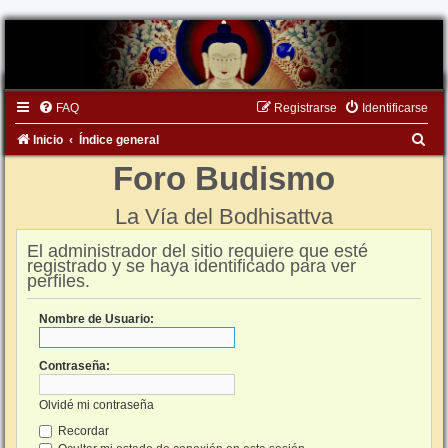
FAQ
Registrarse
Identificarse
B
Inicio
Índice general
u
Foro Budismo
s
La Vía del Bodhisattva
c
a
El administrador del sitio requiere que esté
registrado y se haya identificado para ver
r
perfiles.
Nombre de Usuario:
Contraseña:
Olvidé mi contraseña
Recordar