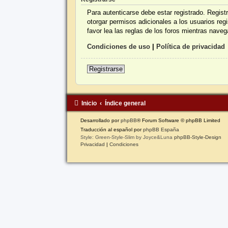
Para autenticarse debe estar registrado. Regis
otorgar permisos adicionales a los usuarios reg
favor lea las reglas de los foros mientras navega
Condiciones de uso
|
Política de privacidad
Registrarse
Inicio
Índice general
Desarrollado por
phpBB
® Forum Software © phpBB Limited
Traducción al español por
phpBB España
Style: Green-Style-Slim by Joyce&Luna
phpBB-Style-Design
Privacidad
|
Condiciones