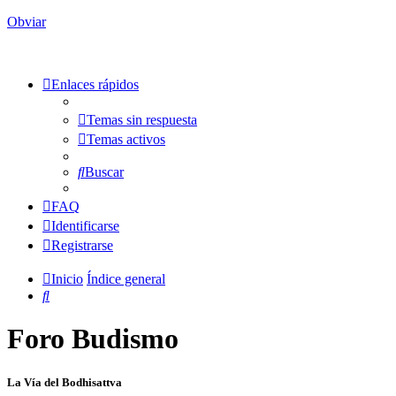
Obviar
Enlaces rápidos
Temas sin respuesta
Temas activos
Buscar
FAQ
Identificarse
Registrarse
Inicio
Índice general
Buscar
Foro Budismo
La Vía del Bodhisattva