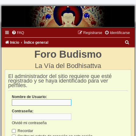
FAQ
Registrarse
Identificarse
B
Inicio
Índice general
u
Foro Budismo
s
La Vía del Bodhisattva
c
a
El administrador del sitio requiere que esté
registrado y se haya identificado para ver
r
perfiles.
Nombre de Usuario:
Contraseña:
Olvidé mi contraseña
Recordar