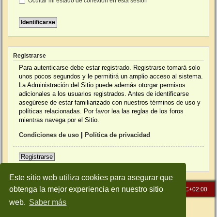
Ocultar mi estado de conexión en esta sesión
Registrarse
Para autenticarse debe estar registrado. Registrarse tomará solo
unos pocos segundos y le permitirá un amplio acceso al sistema.
La Administración del Sitio puede además otorgar permisos
adicionales a los usuarios registrados. Antes de identificarse
asegúrese de estar familiarizado con nuestros términos de uso y
políticas relacionadas. Por favor lea las reglas de los foros
mientras navega por el Sitio.
Condiciones de uso
|
Política de privacidad
Registrarse
Este sitio web utiliza cookies para asegurar que
obtenga la mejor experiencia en nuestro sitio
Inicio
Índice general
Todos los horarios son
UTC+02:00
web.
Saber más
Desarrollado por
phpBB
® Forum Software © phpBB Limited
Traducción al español por
phpBB España