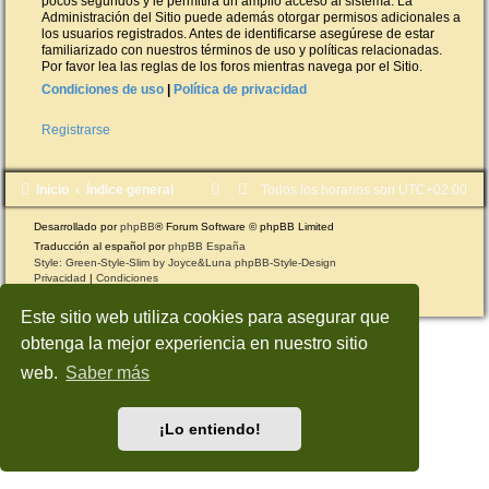
pocos segundos y le permitirá un amplio acceso al sistema. La
Administración del Sitio puede además otorgar permisos adicionales a
los usuarios registrados. Antes de identificarse asegúrese de estar
familiarizado con nuestros términos de uso y políticas relacionadas.
Por favor lea las reglas de los foros mientras navega por el Sitio.
Condiciones de uso
|
Política de privacidad
Registrarse
Inicio
Índice general
Todos los horarios son
UTC+02:00
Desarrollado por
phpBB
® Forum Software © phpBB Limited
Traducción al español por
phpBB España
Style: Green-Style-Slim by Joyce&Luna
phpBB-Style-Design
Privacidad
|
Condiciones
Este sitio web utiliza cookies para asegurar que
obtenga la mejor experiencia en nuestro sitio
web.
Saber más
¡Lo entiendo!