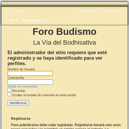
FAQ
Registrarse
Identificarse
B
Inicio
Índice general
u
Foro Budismo
s
La Vía del Bodhisattva
c
a
El administrador del sitio requiere que esté
registrado y se haya identificado para ver
r
perfiles.
Nombre de Usuario:
Contraseña:
Olvidé mi contraseña
Recordar
Ocultar mi estado de conexión en esta sesión
Registrarse
Para autenticarse debe estar registrado. Registrarse tomará solo unos