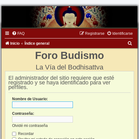
FAQ
Registrarse
Identificarse
B
Inicio
Índice general
u
Foro Budismo
s
La Vía del Bodhisattva
c
a
El administrador del sitio requiere que esté
registrado y se haya identificado para ver
r
perfiles.
Nombre de Usuario:
Contraseña:
Olvidé mi contraseña
Recordar