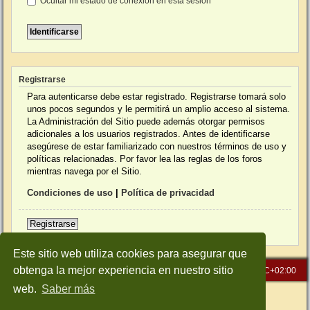
Ocultar mi estado de conexión en esta sesión
Registrarse
Para autenticarse debe estar registrado. Registrarse tomará solo
unos pocos segundos y le permitirá un amplio acceso al sistema.
La Administración del Sitio puede además otorgar permisos
adicionales a los usuarios registrados. Antes de identificarse
asegúrese de estar familiarizado con nuestros términos de uso y
políticas relacionadas. Por favor lea las reglas de los foros
mientras navega por el Sitio.
Condiciones de uso
|
Política de privacidad
Registrarse
Este sitio web utiliza cookies para asegurar que
obtenga la mejor experiencia en nuestro sitio
Inicio
Índice general
Todos los horarios son
UTC+02:00
web.
Saber más
Desarrollado por
phpBB
® Forum Software © phpBB Limited
Traducción al español por
phpBB España