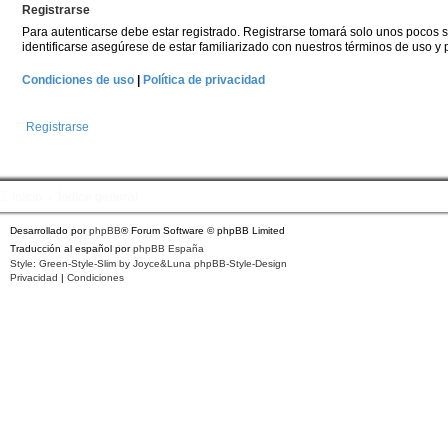
Registrarse
Para autenticarse debe estar registrado. Registrarse tomará solo unos pocos s
identificarse asegúrese de estar familiarizado con nuestros términos de uso y po
Condiciones de uso
|
Política de privacidad
Registrarse
Inicio
Índice general
Desarrollado por
phpBB
® Forum Software © phpBB Limited
Traducción al español por
phpBB España
Style: Green-Style-Slim by Joyce&Luna
phpBB-Style-Design
Privacidad
|
Condiciones