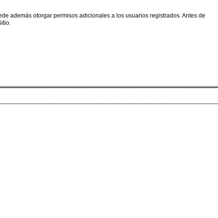
uede además otorgar permisos adicionales a los usuarios registrados. Antes de
itio.
Contáctenos
Borrar cookies
Todos los horarios son
UTC+02:0