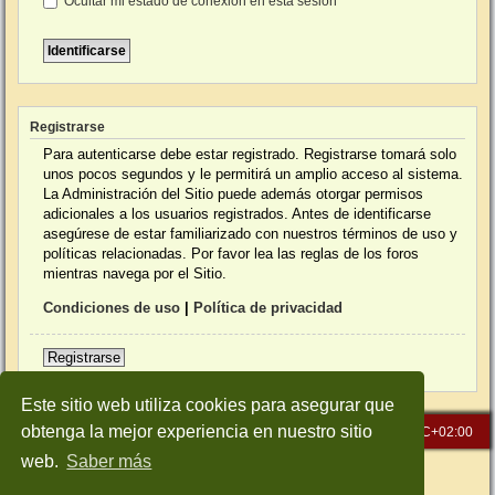
Ocultar mi estado de conexión en esta sesión
Registrarse
Para autenticarse debe estar registrado. Registrarse tomará solo
unos pocos segundos y le permitirá un amplio acceso al sistema.
La Administración del Sitio puede además otorgar permisos
adicionales a los usuarios registrados. Antes de identificarse
asegúrese de estar familiarizado con nuestros términos de uso y
políticas relacionadas. Por favor lea las reglas de los foros
mientras navega por el Sitio.
Condiciones de uso
|
Política de privacidad
Registrarse
Este sitio web utiliza cookies para asegurar que
obtenga la mejor experiencia en nuestro sitio
Inicio
Índice general
Todos los horarios son
UTC+02:00
web.
Saber más
Desarrollado por
phpBB
® Forum Software © phpBB Limited
Traducción al español por
phpBB España