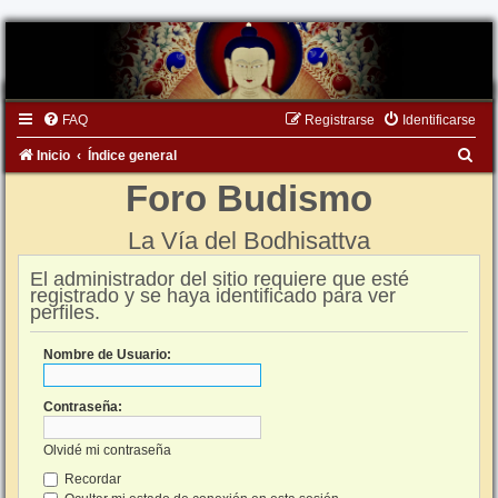
FAQ
Registrarse
Identificarse
B
Inicio
Índice general
u
Foro Budismo
s
La Vía del Bodhisattva
c
a
El administrador del sitio requiere que esté
registrado y se haya identificado para ver
r
perfiles.
Nombre de Usuario:
Contraseña:
Olvidé mi contraseña
Recordar