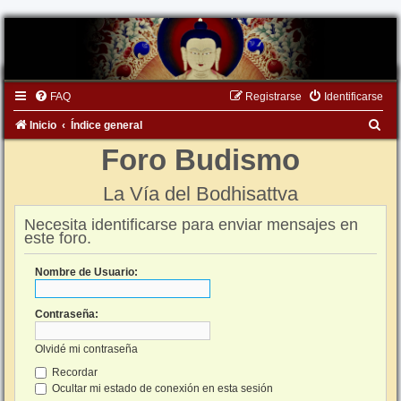
FAQ
Registrarse
Identificarse
B
Inicio
Índice general
u
Foro Budismo
s
La Vía del Bodhisattva
c
a
Necesita identificarse para enviar mensajes en
este foro.
r
Nombre de Usuario:
Contraseña:
Olvidé mi contraseña
Recordar
Ocultar mi estado de conexión en esta sesión