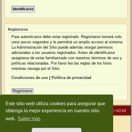
Registrarse
Para autenticarse debe estar registrado. Registrarse tomará solo
unos pocos segundos y le permitirá un amplio acceso al sistema.
La Administración del Sitio puede además otorgar permisos
adicionales a los usuarios registrados. Antes de identificarse
asegúrese de estar familiarizado con nuestros términos de uso y
políticas relacionadas. Por favor lea las reglas de los foros
mientras navega por el Sitio.
Condiciones de uso
|
Política de privacidad
Registrarse
Este sitio web utiliza cookies para asegurar que
obtenga la mejor experiencia en nuestro sitio
Inicio
Índice general
Todos los horarios son
UTC+02:00
web.
Saber más
Desarrollado por
phpBB
® Forum Software © phpBB Limited
Traducción al español por
phpBB España
Style: Green-Style-Slim by Joyce&Luna
phpBB-Style-Design