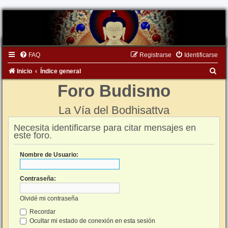
FAQ
Registrarse
Identificarse
B
Inicio
Índice general
u
Foro Budismo
s
La Vía del Bodhisattva
c
a
Necesita identificarse para citar mensajes en
este foro.
r
Nombre de Usuario:
Contraseña:
Olvidé mi contraseña
Recordar
Ocultar mi estado de conexión en esta sesión