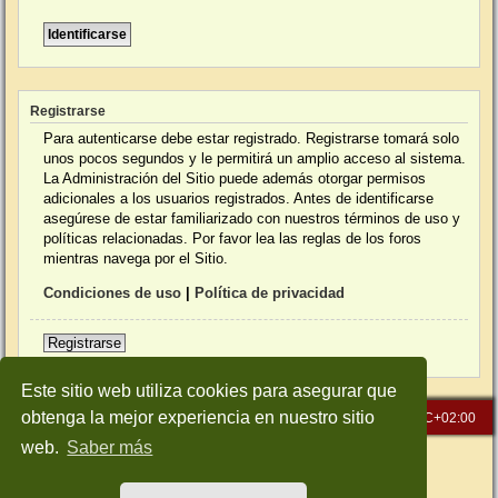
Registrarse
Para autenticarse debe estar registrado. Registrarse tomará solo
unos pocos segundos y le permitirá un amplio acceso al sistema.
La Administración del Sitio puede además otorgar permisos
adicionales a los usuarios registrados. Antes de identificarse
asegúrese de estar familiarizado con nuestros términos de uso y
políticas relacionadas. Por favor lea las reglas de los foros
mientras navega por el Sitio.
Condiciones de uso
|
Política de privacidad
Registrarse
Este sitio web utiliza cookies para asegurar que
obtenga la mejor experiencia en nuestro sitio
Inicio
Índice general
Todos los horarios son
UTC+02:00
web.
Saber más
Desarrollado por
phpBB
® Forum Software © phpBB Limited
Traducción al español por
phpBB España
Style: Green-Style-Slim by Joyce&Luna
phpBB-Style-Design