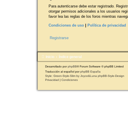
Para autenticarse debe estar registrado. Regis
otorgar permisos adicionales a los usuarios regi
favor lea las reglas de los foros mientras navega
Condiciones de uso
|
Política de privacidad
Registrarse
Inicio
Índice general
Desarrollado por
phpBB
® Forum Software © phpBB Limited
Traducción al español por
phpBB España
Style: Green-Style-Slim by Joyce&Luna
phpBB-Style-Design
Privacidad
|
Condiciones