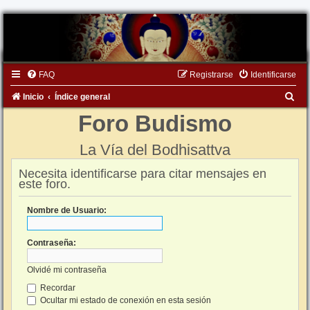
FAQ
Registrarse
Identificarse
B
Inicio
Índice general
u
Foro Budismo
s
La Vía del Bodhisattva
c
a
Necesita identificarse para citar mensajes en
este foro.
r
Nombre de Usuario:
Contraseña:
Olvidé mi contraseña
Recordar
Ocultar mi estado de conexión en esta sesión