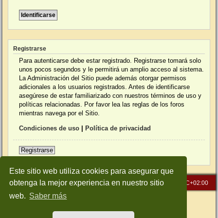
Registrarse
Para autenticarse debe estar registrado. Registrarse tomará solo
unos pocos segundos y le permitirá un amplio acceso al sistema.
La Administración del Sitio puede además otorgar permisos
adicionales a los usuarios registrados. Antes de identificarse
asegúrese de estar familiarizado con nuestros términos de uso y
políticas relacionadas. Por favor lea las reglas de los foros
mientras navega por el Sitio.
Condiciones de uso
|
Política de privacidad
Registrarse
Este sitio web utiliza cookies para asegurar que
obtenga la mejor experiencia en nuestro sitio
Inicio
Índice general
Todos los horarios son
UTC+02:00
web.
Saber más
Desarrollado por
phpBB
® Forum Software © phpBB Limited
Traducción al español por
phpBB España
Style: Green-Style-Slim by Joyce&Luna
phpBB-Style-Design