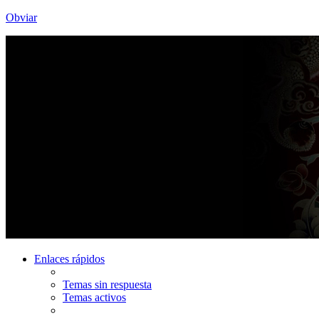
Obviar
Enlaces rápidos
Temas sin respuesta
Temas activos