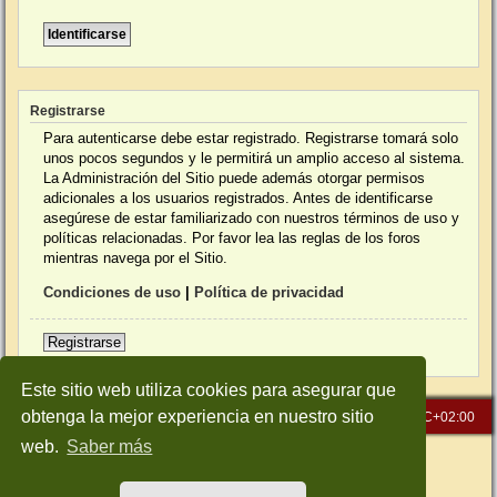
Registrarse
Para autenticarse debe estar registrado. Registrarse tomará solo
unos pocos segundos y le permitirá un amplio acceso al sistema.
La Administración del Sitio puede además otorgar permisos
adicionales a los usuarios registrados. Antes de identificarse
asegúrese de estar familiarizado con nuestros términos de uso y
políticas relacionadas. Por favor lea las reglas de los foros
mientras navega por el Sitio.
Condiciones de uso
|
Política de privacidad
Registrarse
Este sitio web utiliza cookies para asegurar que
obtenga la mejor experiencia en nuestro sitio
Inicio
Índice general
Todos los horarios son
UTC+02:00
web.
Saber más
Desarrollado por
phpBB
® Forum Software © phpBB Limited
Traducción al español por
phpBB España
Style: Green-Style-Slim by Joyce&Luna
phpBB-Style-Design