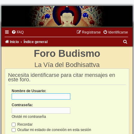
FAQ
Registrarse
Identificarse
B
Inicio
Índice general
u
Foro Budismo
s
La Vía del Bodhisattva
c
a
Necesita identificarse para citar mensajes en
este foro.
r
Nombre de Usuario:
Contraseña:
Olvidé mi contraseña
Recordar
Ocultar mi estado de conexión en esta sesión