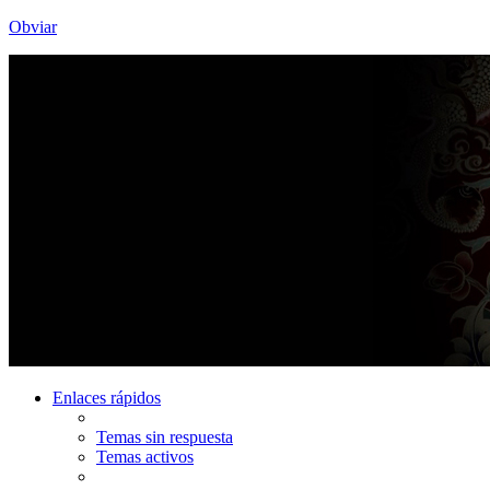
Obviar
Enlaces rápidos
Temas sin respuesta
Temas activos