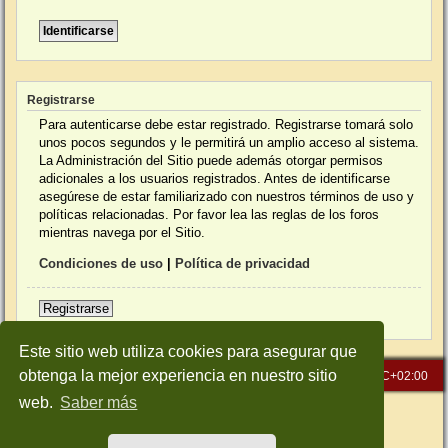
Registrarse
Para autenticarse debe estar registrado. Registrarse tomará solo
unos pocos segundos y le permitirá un amplio acceso al sistema.
La Administración del Sitio puede además otorgar permisos
adicionales a los usuarios registrados. Antes de identificarse
asegúrese de estar familiarizado con nuestros términos de uso y
políticas relacionadas. Por favor lea las reglas de los foros
mientras navega por el Sitio.
Condiciones de uso
|
Política de privacidad
Registrarse
Este sitio web utiliza cookies para asegurar que
obtenga la mejor experiencia en nuestro sitio
Inicio
Índice general
Todos los horarios son
UTC+02:00
web.
Saber más
Desarrollado por
phpBB
® Forum Software © phpBB Limited
Traducción al español por
phpBB España
Style: Green-Style-Slim by Joyce&Luna
phpBB-Style-Design