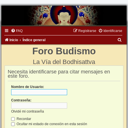
FAQ
Registrarse
Identificarse
B
Inicio
Índice general
u
Foro Budismo
s
La Vía del Bodhisattva
c
a
Necesita identificarse para citar mensajes en
este foro.
r
Nombre de Usuario:
Contraseña:
Olvidé mi contraseña
Recordar
Ocultar mi estado de conexión en esta sesión