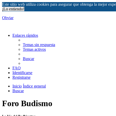
Este sitio web utiliza cookies para asegurar que obtenga la mejor expe
¡Lo entiendo!
Obviar
Enlaces rápidos
Temas sin respuesta
Temas activos
Buscar
FAQ
Identificarse
Registrarse
Inicio
Índice general
Buscar
Foro Budismo