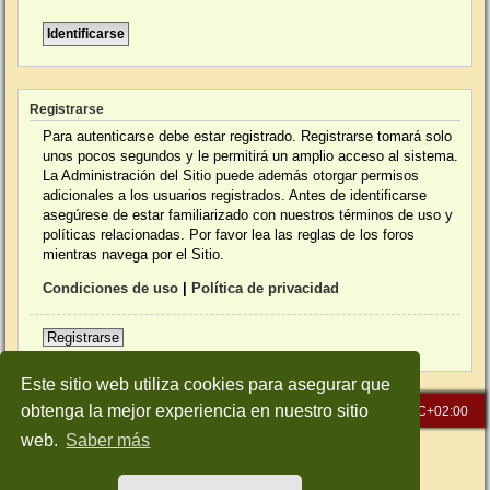
Registrarse
Para autenticarse debe estar registrado. Registrarse tomará solo
unos pocos segundos y le permitirá un amplio acceso al sistema.
La Administración del Sitio puede además otorgar permisos
adicionales a los usuarios registrados. Antes de identificarse
asegúrese de estar familiarizado con nuestros términos de uso y
políticas relacionadas. Por favor lea las reglas de los foros
mientras navega por el Sitio.
Condiciones de uso
|
Política de privacidad
Registrarse
Este sitio web utiliza cookies para asegurar que
obtenga la mejor experiencia en nuestro sitio
Inicio
Índice general
Todos los horarios son
UTC+02:00
web.
Saber más
Desarrollado por
phpBB
® Forum Software © phpBB Limited
Traducción al español por
phpBB España
Style: Green-Style-Slim by Joyce&Luna
phpBB-Style-Design