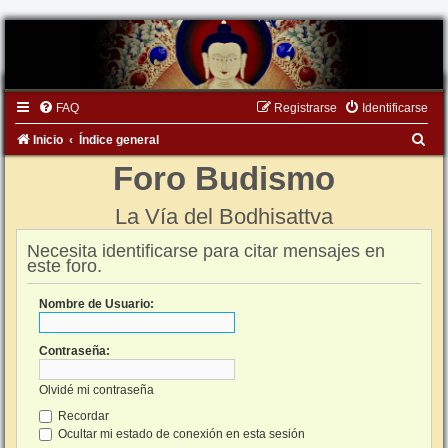
FAQ
Registrarse
Identificarse
B
Inicio
Índice general
u
Foro Budismo
s
La Vía del Bodhisattva
c
a
Necesita identificarse para citar mensajes en
este foro.
r
Nombre de Usuario:
Contraseña:
Olvidé mi contraseña
Recordar
Ocultar mi estado de conexión en esta sesión