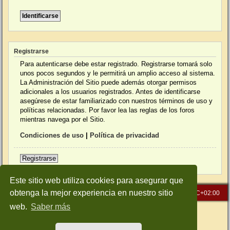
Registrarse
Para autenticarse debe estar registrado. Registrarse tomará solo
unos pocos segundos y le permitirá un amplio acceso al sistema.
La Administración del Sitio puede además otorgar permisos
adicionales a los usuarios registrados. Antes de identificarse
asegúrese de estar familiarizado con nuestros términos de uso y
políticas relacionadas. Por favor lea las reglas de los foros
mientras navega por el Sitio.
Condiciones de uso
|
Política de privacidad
Registrarse
Este sitio web utiliza cookies para asegurar que
obtenga la mejor experiencia en nuestro sitio
Inicio
Índice general
Todos los horarios son
UTC+02:00
web.
Saber más
Desarrollado por
phpBB
® Forum Software © phpBB Limited
Traducción al español por
phpBB España
Style: Green-Style-Slim by Joyce&Luna
phpBB-Style-Design