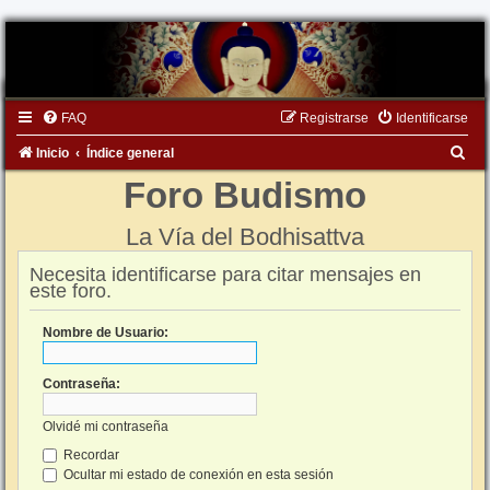
FAQ
Registrarse
Identificarse
B
Inicio
Índice general
u
Foro Budismo
s
La Vía del Bodhisattva
c
a
Necesita identificarse para citar mensajes en
este foro.
r
Nombre de Usuario:
Contraseña:
Olvidé mi contraseña
Recordar
Ocultar mi estado de conexión en esta sesión