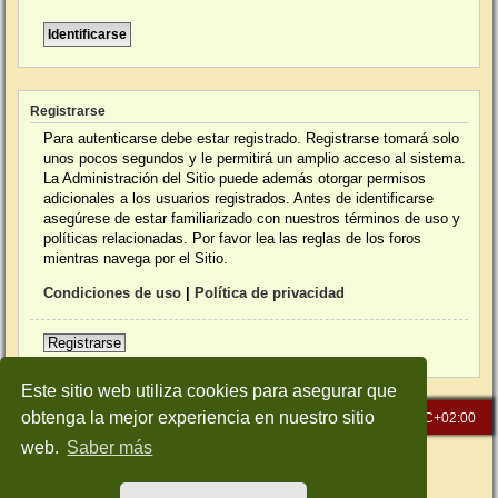
Registrarse
Para autenticarse debe estar registrado. Registrarse tomará solo
unos pocos segundos y le permitirá un amplio acceso al sistema.
La Administración del Sitio puede además otorgar permisos
adicionales a los usuarios registrados. Antes de identificarse
asegúrese de estar familiarizado con nuestros términos de uso y
políticas relacionadas. Por favor lea las reglas de los foros
mientras navega por el Sitio.
Condiciones de uso
|
Política de privacidad
Registrarse
Este sitio web utiliza cookies para asegurar que
obtenga la mejor experiencia en nuestro sitio
Inicio
Índice general
Todos los horarios son
UTC+02:00
web.
Saber más
Desarrollado por
phpBB
® Forum Software © phpBB Limited
Traducción al español por
phpBB España
Style: Green-Style-Slim by Joyce&Luna
phpBB-Style-Design