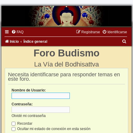
FAQ
Registrarse
Identificarse
B
Inicio
Índice general
u
Foro Budismo
s
La Vía del Bodhisattva
c
a
Necesita identificarse para responder temas en
este foro.
r
Nombre de Usuario:
Contraseña:
Olvidé mi contraseña
Recordar
Ocultar mi estado de conexión en esta sesión