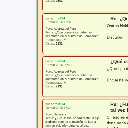
Vistas:
2601
Re: ¿Qu
por
adminFM
27 Mar 2026 12:31
Ostras Hokk
Foro:
Acerca del Foro
Tema:
¿Qué contenidos deberían
aceptarse en el subforo de Samsara?
Disculpa.
Respuestas:
4
Vistas:
2131
¿Qué co
por
adminFM
27 Mar 2026 09:40
¿Qué tipo 
Foro:
Acerca del Foro
Tema:
¿Qué contenidos deberían
aceptarse en el subforo de Samsara?
Encuesta no
Respuestas:
4
Vistas:
2131
Re: ¿Fu
por
adminFM
26 Mar 2026 16:39
tal vez
Foro:
Samsara
Sí, eso es 
Tema:
¿Fue Jesús de Nazareth un hijo
ilegítimo fruto de la relación de María
tiene nada 
con un soldado romano, tal vez