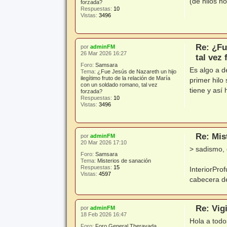
(de hilos n
forzada?
Respuestas:
10
Vistas:
3496
Re: ¿Fu
por
adminFM
26 Mar 2026 16:27
tal vez
Foro:
Samsara
Es algo a d
Tema:
¿Fue Jesús de Nazareth un hijo
ilegítimo fruto de la relación de María
primer hilo
con un soldado romano, tal vez
tiene y así 
forzada?
Respuestas:
10
Vistas:
3496
Re: Mis
por
adminFM
20 Mar 2026 17:10
> sadismo, 
Foro:
Samsara
Tema:
Misterios de sanación
Respuestas:
15
InteriorPro
Vistas:
4597
cabecera d
Re: Vig
por
adminFM
18 Feb 2026 16:47
Hola a todo
Foro:
Foro General Theravada