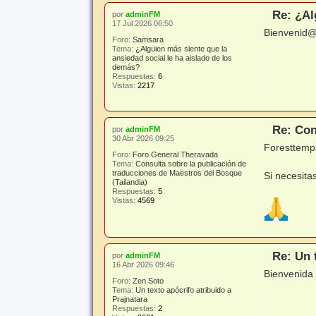
Re: ¿Al
por
adminFM
17 Jul 2026 06:50
Bienvenid
Foro:
Samsara
Tema:
¿Alguien más siente que la
ansiedad social le ha aislado de los
demás?
Respuestas:
6
Vistas:
2217
Re: Con
por
adminFM
30 Abr 2026 09:25
Foresttemp
Foro:
Foro General Theravada
Tema:
Consulta sobre la publicación de
traducciones de Maestros del Bosque
Si necesita
(Tailandia)
Respuestas:
5
Vistas:
4569
Re: Un 
por
adminFM
16 Abr 2026 09:46
Bienvenida
Foro:
Zen Soto
Tema:
Un texto apócrifo atribuido a
Prajnatara
Respuestas:
2