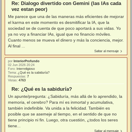
Re: Dialogo divertido con Gemini (las IAs cada
vez estan peor)
Me parece que una de las maneras más eficientes de mejorar
el karma en este momento es desmitificar la IA, que la
sociedad se de cuenta de que poco aportará a sus vidas. Yo
ya no voy a financiar IAs, igual que no financio móviles.
Cuanto menos se mueva el dinero y más la conciencia, mejor.
Al final ...
Saltar al mensaje
por
InteriorProfundo
02 Jun 2026 20:24
Foro:
Interreligioso
Tema:
¿Qué es la sabiduría?
Respuestas:
7
Vistas:
4763
Re: ¿Qué es la sabiduría?
Un apunte/pregunta: ¿Sabiduría, más allá de lo aprendido, la
memoria, el cerebro? Para mí es inmortal y acumulativa,
también indefinible. Va unida a la felicidad. También es
posible que se asemeje al tiempo, en el sentido de que no
tiene principio ni fin. Luego, otra cuestión, ¿todos los seres
tiene...
Saltar al mensaje