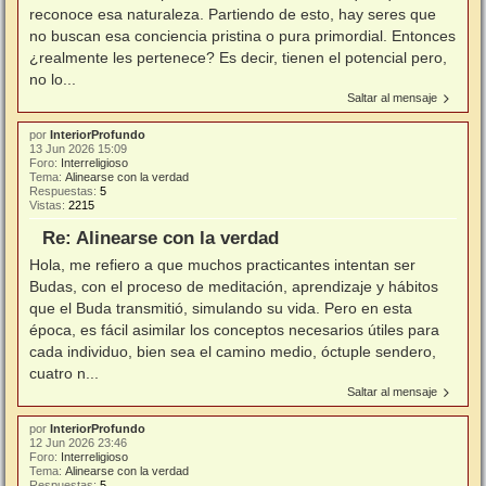
reconoce esa naturaleza. Partiendo de esto, hay seres que
no buscan esa conciencia pristina o pura primordial. Entonces
¿realmente les pertenece? Es decir, tienen el potencial pero,
no lo...
Saltar al mensaje
por
InteriorProfundo
13 Jun 2026 15:09
Foro:
Interreligioso
Tema:
Alinearse con la verdad
Respuestas:
5
Vistas:
2215
Re: Alinearse con la verdad
Hola, me refiero a que muchos practicantes intentan ser
Budas, con el proceso de meditación, aprendizaje y hábitos
que el Buda transmitió, simulando su vida. Pero en esta
época, es fácil asimilar los conceptos necesarios útiles para
cada individuo, bien sea el camino medio, óctuple sendero,
cuatro n...
Saltar al mensaje
por
InteriorProfundo
12 Jun 2026 23:46
Foro:
Interreligioso
Tema:
Alinearse con la verdad
Respuestas:
5