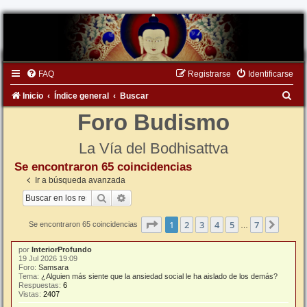
FAQ
Registrarse
Identificarse
B
Inicio
Índice general
Buscar
u
Foro Budismo
s
La Vía del Bodhisattva
c
Se encontraron 65 coincidencias
a
Ir a búsqueda avanzada
r
Buscar
Búsqueda avanzada
Página
1
de
7
1
2
3
4
5
7
Siguie
Se encontraron 65 coincidencias
…
por
InteriorProfundo
19 Jul 2026 19:09
Foro:
Samsara
Tema:
¿Alguien más siente que la ansiedad social le ha aislado de los demás?
Respuestas:
6
Vistas:
2407