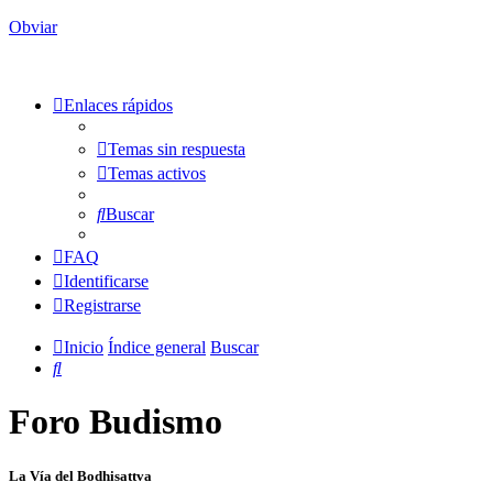
Obviar
Enlaces rápidos
Temas sin respuesta
Temas activos
Buscar
FAQ
Identificarse
Registrarse
Inicio
Índice general
Buscar
Buscar
Foro Budismo
La Vía del Bodhisattva