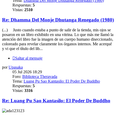
Tema:
Dhamma Del Monje Dhutanga Renegado (1980)
Respuestas:
5
Vistas:
2510
Re: Dhamma Del Monje Dhutanga Renegado (1980)
(...) ⠀ Justo cuando estaba a punto de salir de la tienda, mis ojos se
posaron en un libro exhibido en una vitrina. Lo que más me llamó la
atención del libro fue la imagen de un cuerpo humano diseccionado,
coloreado para revelar claramente los órganos internos. Me acerqué
y vi que el título del lib...
Saltar al mensaje
por
Upasaka
05 Jul 2026 18:29
Foro:
Biblioteca Theravada
Tema:
Luang Pu Sao Kantasilo: El Poder De Buddho
Respuestas:
5
Vistas:
3316
Re: Luang Pu Sao Kantasilo: El Poder De Buddho