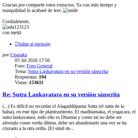
Gracias por compartir estos extractos. Ya con más tiempo y
tranquilidad lo acabaré de leer.
Cordialmente,
con mettā
Saltar al mensaje
por
Upasaka
05 Jul 2026 17:56
Foro:
Foro General
Tema:
Sutra Lankavatara en su versión sánscrita
Respuestas:
194
Vistas:
153611
Re: Sutra Lankavatara en su versión sánscrita
(...) Es difícil no recordar el Alagaddūpama Sutta (el sutta de la
balsa), en este tipo de planteamiento. El madhiamaka, el yogacara, el
sutra lankavatara, todo ello es Dharma y como tal no debe ser
aferrado como verda última, debe ser abandonado una vez se ha
cruzado a la otra orilla. [El símil de...