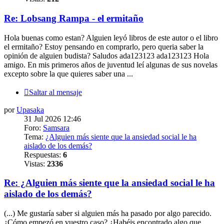
Re: Lobsang Rampa - el ermitaño
Hola buenas como estan? Alguien leyó libros de este autor o el libro
el ermitaño? Estoy pensando en comprarlo, pero queria saber la
opinión de alguien budista? Saludos ada123123 ada123123 Hola
amigo. En mis primeros años de juventud leí algunas de sus novelas
excepto sobre la que quieres saber una ...
Saltar al mensaje
por
Upasaka
31 Jul 2026 12:46
Foro:
Samsara
Tema:
¿Alguien más siente que la ansiedad social le ha
aislado de los demás?
Respuestas:
6
Vistas:
2336
Re: ¿Alguien más siente que la ansiedad social le ha
aislado de los demás?
(...) Me gustaría saber si alguien más ha pasado por algo parecido.
¿Cómo empezó en vuestro caso? ¿Habéis encontrado algo que