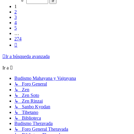
274
1
2
3
4
5
…
274
Siguiente
Ir a búsqueda avanzada
Ir a
Budismo Mahayana y Vajrayana
↳ Foro General
↳ Zen
↳ Zen Soto
↳ Zen Rinzai
↳ Sanbo Kyodan
↳ Tibetano
↳ Biblioteca
Budismo Theravada
↳ Foro General Theravada