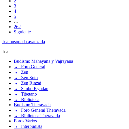
2
3
4
5
…
262
Siguiente
Ir a búsqueda avanzada
Ir a
Budismo Mahayana y Vajrayana
↳ Foro General
↳ Zen
↳ Zen Soto
↳ Zen Rinzai
↳ Sanbo Kyodan
↳ Tibetano
↳ Biblioteca
Budismo Theravada
↳ Foro General Theravada
↳ Biblioteca Theravada
Foros Varios
↳ Interbudista