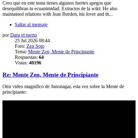
Creo que en este tema tienes algunos fuertes apegos que
desequilibran tu ecuanimidad. Extractos de la wiki: He also
maintained relations with Jean Burden, his lover and th...
Saltar al mensaje
por
Daru el tuerto
25 Jul 2026 08:44
Foro:
Zen Soto
Tema:
Mente Zen, Mente de Principiante
Respuestas:
64
Vistas:
40196
Re: Mente Zen, Mente de Principiante
Otra video magnifico de Junonagar, esta vez sobre la Mente de
principiante: