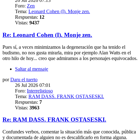
26 Jul 2026 07:13
Foro:
Zen
Tema:
Leonard Cohen (I). Monje zen.
Respuestas:
12
Vistas:
9437
Re: Leonard Cohen (I). Monje zen.
Pues sí, a veces minimizamos la degeneración que ha tenido el
budismo, no nos gusta mirarla, mira por ejemplo Alan Watts en el
otro hilo de hoy... creo que admiramos a los personajes equivocados.
Saltar al mensaje
por
Daru el tuerto
26 Jul 2026 07:01
Foro:
Interreligioso
Tema:
RAM DASS. FRANK OSTASESKI.
Respuestas:
7
Vistas:
3963
Re: RAM DASS. FRANK OSTASESKI.
Confundes verbos, comentar la situación más que conocida, pública
y documentada de alguien no es descalificarlo en forma alguna.