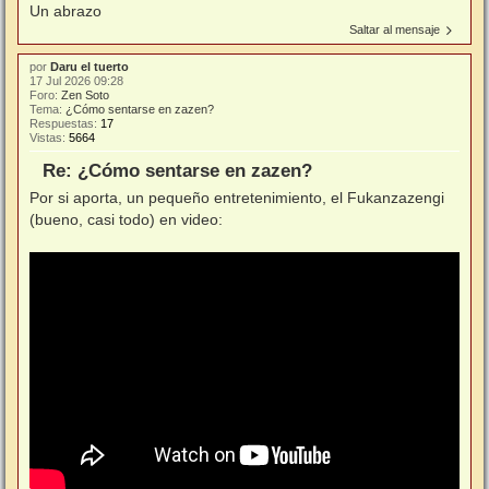
Un abrazo
Saltar al mensaje
por
Daru el tuerto
17 Jul 2026 09:28
Foro:
Zen Soto
Tema:
¿Cómo sentarse en zazen?
Respuestas:
17
Vistas:
5664
Re: ¿Cómo sentarse en zazen?
Por si aporta, un pequeño entretenimiento, el Fukanzazengi
(bueno, casi todo) en video: