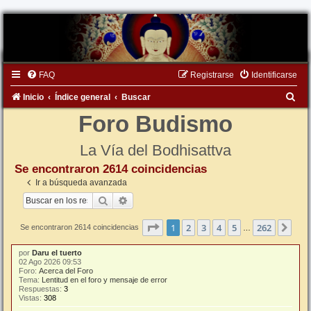
FAQ
Registrarse
Identificarse
B
Inicio
Índice general
Buscar
u
Foro Budismo
s
La Vía del Bodhisattva
c
Se encontraron 2614 coincidencias
a
Ir a búsqueda avanzada
r
Buscar
Búsqueda avanzada
Página
1
de
262
1
2
3
4
5
262
Sigu
Se encontraron 2614 coincidencias
…
por
Daru el tuerto
02 Ago 2026 09:53
Foro:
Acerca del Foro
Tema:
Lentitud en el foro y mensaje de error
Respuestas:
3
Vistas:
308