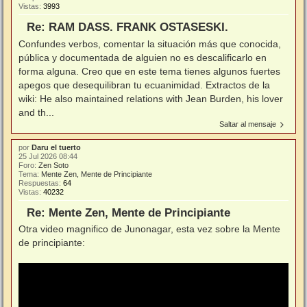
Vistas:
3993
Re: RAM DASS. FRANK OSTASESKI.
Confundes verbos, comentar la situación más que conocida,
pública y documentada de alguien no es descalificarlo en
forma alguna. Creo que en este tema tienes algunos fuertes
apegos que desequilibran tu ecuanimidad. Extractos de la
wiki: He also maintained relations with Jean Burden, his lover
and th...
Saltar al mensaje
por
Daru el tuerto
25 Jul 2026 08:44
Foro:
Zen Soto
Tema:
Mente Zen, Mente de Principiante
Respuestas:
64
Vistas:
40232
Re: Mente Zen, Mente de Principiante
Otra video magnifico de Junonagar, esta vez sobre la Mente
de principiante: