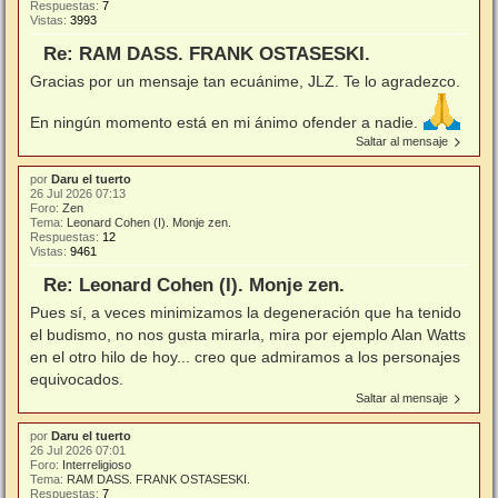
Respuestas:
7
Vistas:
3993
Re: RAM DASS. FRANK OSTASESKI.
Gracias por un mensaje tan ecuánime, JLZ. Te lo agradezco.
En ningún momento está en mi ánimo ofender a nadie.
Saltar al mensaje
por
Daru el tuerto
26 Jul 2026 07:13
Foro:
Zen
Tema:
Leonard Cohen (I). Monje zen.
Respuestas:
12
Vistas:
9461
Re: Leonard Cohen (I). Monje zen.
Pues sí, a veces minimizamos la degeneración que ha tenido
el budismo, no nos gusta mirarla, mira por ejemplo Alan Watts
en el otro hilo de hoy... creo que admiramos a los personajes
equivocados.
Saltar al mensaje
por
Daru el tuerto
26 Jul 2026 07:01
Foro:
Interreligioso
Tema:
RAM DASS. FRANK OSTASESKI.
Respuestas:
7