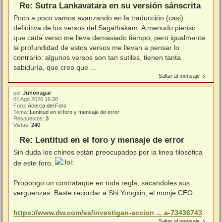
Re: Sutra Lankavatara en su versión sánscrita
Poco a poco vamos avanzando en la traducción (casi)
definitiva de los versos del Sagathakam. A menudo pienso
que cada verso me lleva demasiado tiempo, pero igualmente
la profundidad de estos versos me llevan a pensar lo
contrario: algunos versos son tan sutiles, tienen tanta
sabiduría, que creo que ...
Saltar al mensaje
por
Junonagar
01 Ago 2026 16:38
Foro:
Acerca del Foro
Tema:
Lentitud en el foro y mensaje de error
Respuestas:
3
Vistas:
240
Re: Lentitud en el foro y mensaje de error
Sin duda los chinos están preocupados por la linea filosófica
de este foro.
Propongo un contrataque en toda regla, sacandoles sus
verguenzas. Baste recordar a Shi Yongxin, el monje CEO
https://www.dw.com/es/investigan-accion ... a-73436743
Saltar al mensaje