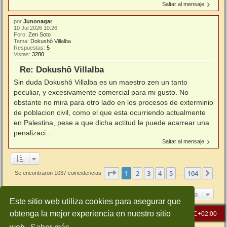
Saltar al mensaje
por
Junonagar
10 Jul 2026 10:26
Foro:
Zen Soto
Tema:
Dokushô Villalba
Respuestas:
5
Vistas:
3280
Re: Dokushô Villalba
Sin duda Dokushô Villalba es un maestro zen un tanto
peculiar, y excesivamente comercial para mi gusto. No
obstante no mira para otro lado en los procesos de exterminio
de poblacion civil, como el que esta ocurriendo actualmente
en Palestina, pese a que dicha actitud le puede acarrear una
penalizaci...
Saltar al mensaje
Página
1
de
104
1
2
3
4
5
104
Sigu
Se encontraron 1037 coincidencias
…
Ir a
Este sitio web utiliza cookies para asegurar que
obtenga la mejor experiencia en nuestro sitio
Inicio
Índice general
Todos los horarios son
UTC+02:00