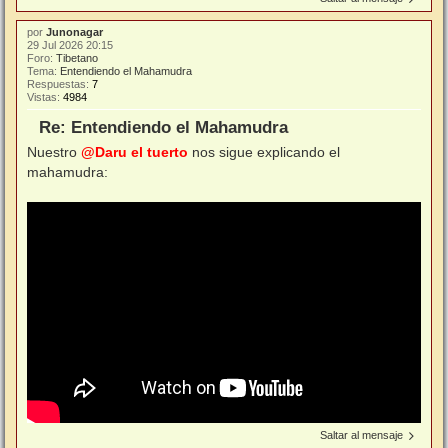
por
Junonagar
29 Jul 2026 20:15
Foro:
Tibetano
Tema:
Entendiendo el Mahamudra
Respuestas:
7
Vistas:
4984
Re: Entendiendo el Mahamudra
Nuestro
@Daru el tuerto
nos sigue explicando el
mahamudra:
Saltar al mensaje