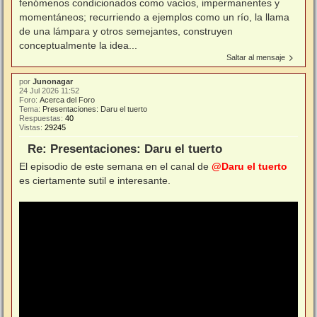
fenómenos condicionados como vacíos, impermanentes y
momentáneos; recurriendo a ejemplos como un río, la llama
de una lámpara y otros semejantes, construyen
conceptualmente la idea...
Saltar al mensaje
por
Junonagar
24 Jul 2026 11:52
Foro:
Acerca del Foro
Tema:
Presentaciones: Daru el tuerto
Respuestas:
40
Vistas:
29245
Re: Presentaciones: Daru el tuerto
El episodio de este semana en el canal de
@Daru el tuerto
es ciertamente sutil e interesante.