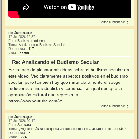
Saltar al mensaje
por
Junonagar
17 Jul 2026 12:37
Foro:
Budismo moderno
Tema:
Analizando el Budismo Secular
Respuestas:
117
Vistas:
67759
Re: Analizando el Budismo Secular
He tratado de plasmar mis ideas sobre el budismo secular en
este video. Veo claramente aspectos positivos en el budismo
secular, pero tambien hay que mirar claramente el sesgo
reducionista, individualista y comercial, al igual que que la
apropiación cultural que representa.
https://www.youtube.com/w...
Saltar al mensaje
por
Junonagar
17 Jul 2026 09:17
Foro:
Samsara
Tema:
¿Alguien más siente que la ansiedad social le ha aislado de los demás?
Respuestas:
6
Vistas:
2336