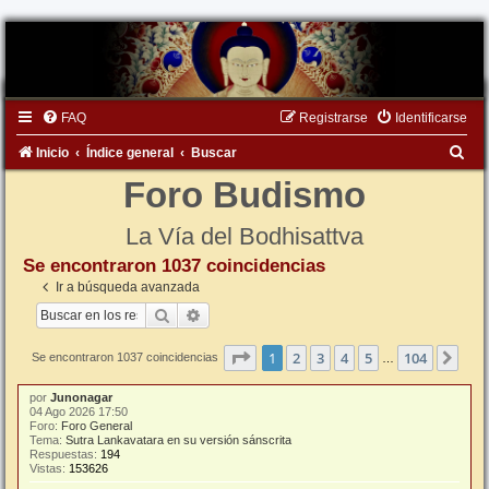
FAQ
Registrarse
Identificarse
B
Inicio
Índice general
Buscar
u
Foro Budismo
s
La Vía del Bodhisattva
c
Se encontraron 1037 coincidencias
a
Ir a búsqueda avanzada
r
Buscar
Búsqueda avanzada
Página
1
de
104
1
2
3
4
5
104
Sigu
Se encontraron 1037 coincidencias
…
por
Junonagar
04 Ago 2026 17:50
Foro:
Foro General
Tema:
Sutra Lankavatara en su versión sánscrita
Respuestas:
194
Vistas:
153626