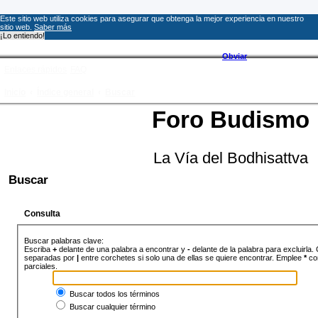
Este sitio web utiliza cookies para asegurar que obtenga la mejor experiencia en nuestro
sitio web.
Saber más
¡Lo entiendo!
Obviar
Enlaces rápidos
FAQ
Inicio
Índice general
Buscar
Foro Budismo
La Vía del Bodhisattva
Buscar
Consulta
Buscar palabras clave:
Escriba
+
delante de una palabra a encontrar y
-
delante de la palabra para excluirla.
separadas por
|
entre corchetes si solo una de ellas se quiere encontrar. Emplee
*
co
parciales.
Buscar todos los términos
Buscar cualquier término