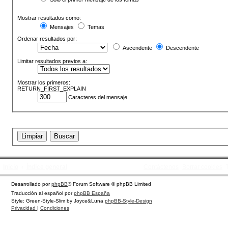
Mostrar resultados como:
Mensajes
Temas
Ordenar resultados por:
Ascendente
Descendente
Limitar resultados previos a:
Mostrar los primeros:
RETURN_FIRST_EXPLAIN
Caracteres del mensaje
Inicio
Índice general
Contáctenos
Borrar cookies
Desarrollado por
phpBB
® Forum Software © phpBB Limited
Traducción al español por
phpBB España
Style: Green-Style-Slim by Joyce&Luna
phpBB-Style-Design
Privacidad
|
Condiciones